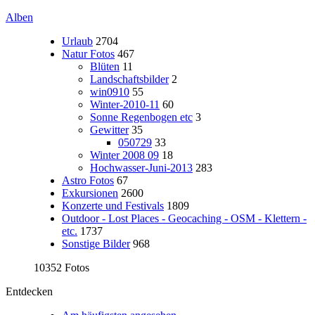
Alben
Urlaub
2704
Natur Fotos
467
Blüten
11
Landschaftsbilder
2
win0910
55
Winter-2010-11
60
Sonne Regenbogen etc
3
Gewitter
35
050729
33
Winter 2008 09
18
Hochwasser-Juni-2013
283
Astro Fotos
67
Exkursionen
2600
Konzerte und Festivals
1809
Outdoor - Lost Places - Geocaching - OSM - Klettern -
etc.
1737
Sonstige Bilder
968
10352 Fotos
Entdecken