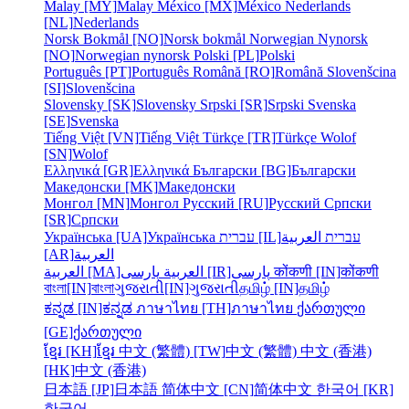
Malay [MY]
Malay
México [MX]
México
Nederlands
[NL]
Nederlands
Norsk Bokmål [NO]
Norsk bokmål
Norwegian Nynorsk
[NO]
Norwegian nynorsk
Polski [PL]
Polski
Português [PT]
Português
Română [RO]
Română
Slovenšcina
[SI]
Slovenšcina
Slovensky [SK]
Slovensky
Srpski [SR]
Srpski
Svenska
[SE]
Svenska
Tiếng Việt [VN]
Tiếng Việt
Türkçe [TR]
Türkçe
Wolof
[SN]
Wolof
Ελληνικά [GR]
Ελληνικά
Български [BG]
Български
Македонски [MK]
Македонски
Монгол [MN]
Монгол
Русский [RU]
Русский
Српски
[SR]
Српски
Українська [UA]
Українська
עברית [IL]
العربية
עברית
[AR]
العربية
العربية [MA]
العربية
پارسی [IR]
پارسی
कोंकणी [IN]
कोंकणी
বাংলা[IN]
বাংলা
ગુજરાતી[IN]
ગુજરાતી
தமிழ் [IN]
தமிழ்
ಕನ್ನಡ [IN]
ಕನ್ನಡ
ภาษาไทย [TH]
ภาษาไทย
ქართული
[GE]
ქართული
ខ្មែរ [KH]
ខ្មែរ
中文 (繁體) [TW]
中文 (繁體)
中文 (香港)
[HK]
中文 (香港)
日本語 [JP]
日本語
简体中文 [CN]
简体中文
한국어 [KR]
한국어