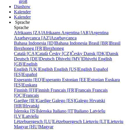
groß
Diashow
Kalender
Kalender
Sprache
Sprache
Afrikaans [ZA]
Afrikaans
Argentina [AR]
Argentina
Azərbaycanca [AZ]
Azərbaycanca
Bahasa Indonesia [ID]
Bahasa Indonesia
Brasil [BR]
Brasil
Brezhoneg [FR]
Brezhoneg
Català [CA]
Català
Česky [CZ]
Česky
Dansk [DK]
Dansk
Deutsch [DE]
Deutsch
Dhivehi [MV]
Dhivehi
English
[GB]
English
English [UK]
English
English [US]
English
Español
[ES]
Español
Esperanto [EO]
Esperanto
Estonian [EE]
Estonian
Euskara
[ES]
Euskara
Finnish [FI]
Finnish
Français [FR]
Français
Français
[QC]
Français
Gaeilge [IE]
Gaeilge
Galego [ES]
Galego
Hrvatski
[HR]
Hrvatski
Íslenska [IS]
Íslenska
Italiano [IT]
Italiano
Latviešu
[LV]
Latviešu
Lëtzebuergesch [LU]
Lëtzebuergesch
Lietuviu [LT]
Lietuviu
Magyar [HU]
Magyar