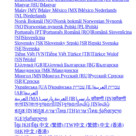
Magyar [HU]
Magyar
Malay [MY]
Malay
México [MX]
México
Nederlands
[NL]
Nederlands
Norsk Bokmål [NO]
Norsk bokmål
Norwegian Nynorsk
[NO]
Norwegian nynorsk
Polski [PL]
Polski
Português [PT]
Português
Română [RO]
Română
Slovenšcina
[SI]
Slovenšcina
Slovensky [SK]
Slovensky
Srpski [SR]
Srpski
Svenska
[SE]
Svenska
Tiếng Việt [VN]
Tiếng Việt
Türkçe [TR]
Türkçe
Wolof
[SN]
Wolof
Ελληνικά [GR]
Ελληνικά
Български [BG]
Български
Македонски [MK]
Македонски
Монгол [MN]
Монгол
Русский [RU]
Русский
Српски
[SR]
Српски
Українська [UA]
Українська
עברית [IL]
العربية
עברית
[AR]
العربية
العربية [MA]
العربية
پارسی [IR]
پارسی
कोंकणी [IN]
कोंकणी
বাংলা[IN]
বাংলা
ગુજરાતી[IN]
ગુજરાતી
தமிழ் [IN]
தமிழ்
ಕನ್ನಡ [IN]
ಕನ್ನಡ
ภาษาไทย [TH]
ภาษาไทย
ქართული
[GE]
ქართული
ខ្មែរ [KH]
ខ្មែរ
中文 (繁體) [TW]
中文 (繁體)
中文 (香港)
[HK]
中文 (香港)