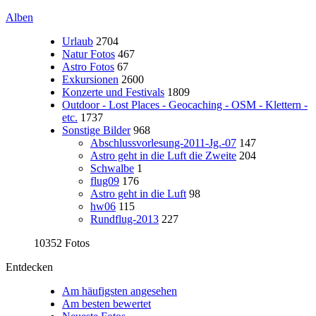
Alben
Urlaub
2704
Natur Fotos
467
Astro Fotos
67
Exkursionen
2600
Konzerte und Festivals
1809
Outdoor - Lost Places - Geocaching - OSM - Klettern -
etc.
1737
Sonstige Bilder
968
Abschlussvorlesung-2011-Jg.-07
147
Astro geht in die Luft die Zweite
204
Schwalbe
1
flug09
176
Astro geht in die Luft
98
hw06
115
Rundflug-2013
227
10352 Fotos
Entdecken
Am häufigsten angesehen
Am besten bewertet