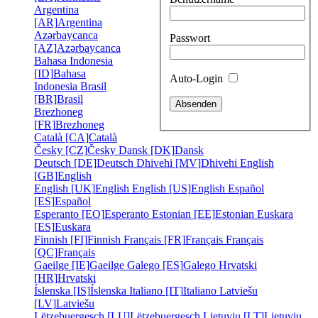
Argentina
[AR]
Argentina
Azərbaycanca
Passwort
[AZ]
Azərbaycanca
Bahasa Indonesia
[ID]
Bahasa
Auto-Login
Indonesia
Brasil
[BR]
Brasil
Brezhoneg
[FR]
Brezhoneg
Català [CA]
Català
Česky [CZ]
Česky
Dansk [DK]
Dansk
Deutsch [DE]
Deutsch
Dhivehi [MV]
Dhivehi
English
[GB]
English
English [UK]
English
English [US]
English
Español
[ES]
Español
Esperanto [EO]
Esperanto
Estonian [EE]
Estonian
Euskara
[ES]
Euskara
Finnish [FI]
Finnish
Français [FR]
Français
Français
[QC]
Français
Gaeilge [IE]
Gaeilge
Galego [ES]
Galego
Hrvatski
[HR]
Hrvatski
Íslenska [IS]
Íslenska
Italiano [IT]
Italiano
Latviešu
[LV]
Latviešu
Lëtzebuergesch [LU]
Lëtzebuergesch
Lietuviu [LT]
Lietuviu