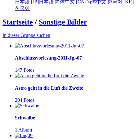
日本語 [JP]
日本語
简体中文 [CN]
简体中文
한국어 [KR]
한국어
Startseite
/
Sonstige Bilder
In dieser Gruppe suchen
Abschlussvorlesung-2011-Jg.-07
147 Fotos
Astro geht in die Luft die Zweite
204 Fotos
Schwalbe
1 Album