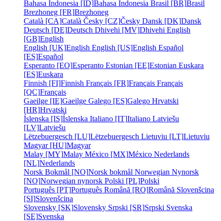
Bahasa Indonesia [ID]
Bahasa Indonesia
Brasil [BR]
Brasil
Brezhoneg [FR]
Brezhoneg
Català [CA]
Català
Česky [CZ]
Česky
Dansk [DK]
Dansk
Deutsch [DE]
Deutsch
Dhivehi [MV]
Dhivehi
English
[GB]
English
English [UK]
English
English [US]
English
Español
[ES]
Español
Esperanto [EO]
Esperanto
Estonian [EE]
Estonian
Euskara
[ES]
Euskara
Finnish [FI]
Finnish
Français [FR]
Français
Français
[QC]
Français
Gaeilge [IE]
Gaeilge
Galego [ES]
Galego
Hrvatski
[HR]
Hrvatski
Íslenska [IS]
Íslenska
Italiano [IT]
Italiano
Latviešu
[LV]
Latviešu
Lëtzebuergesch [LU]
Lëtzebuergesch
Lietuviu [LT]
Lietuviu
Magyar [HU]
Magyar
Malay [MY]
Malay
México [MX]
México
Nederlands
[NL]
Nederlands
Norsk Bokmål [NO]
Norsk bokmål
Norwegian Nynorsk
[NO]
Norwegian nynorsk
Polski [PL]
Polski
Português [PT]
Português
Română [RO]
Română
Slovenšcina
[SI]
Slovenšcina
Slovensky [SK]
Slovensky
Srpski [SR]
Srpski
Svenska
[SE]
Svenska