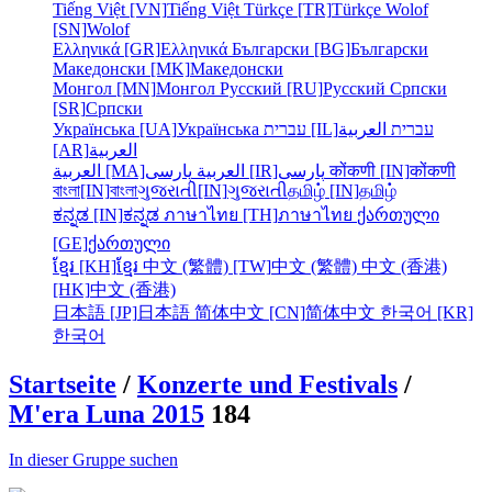
Tiếng Việt [VN]
Tiếng Việt
Türkçe [TR]
Türkçe
Wolof
[SN]
Wolof
Ελληνικά [GR]
Ελληνικά
Български [BG]
Български
Македонски [MK]
Македонски
Монгол [MN]
Монгол
Русский [RU]
Русский
Српски
[SR]
Српски
Українська [UA]
Українська
עברית [IL]
العربية
עברית
[AR]
العربية
العربية [MA]
العربية
پارسی [IR]
پارسی
कोंकणी [IN]
कोंकणी
বাংলা[IN]
বাংলা
ગુજરાતી[IN]
ગુજરાતી
தமிழ் [IN]
தமிழ்
ಕನ್ನಡ [IN]
ಕನ್ನಡ
ภาษาไทย [TH]
ภาษาไทย
ქართული
[GE]
ქართული
ខ្មែរ [KH]
ខ្មែរ
中文 (繁體) [TW]
中文 (繁體)
中文 (香港)
[HK]
中文 (香港)
日本語 [JP]
日本語
简体中文 [CN]
简体中文
한국어 [KR]
한국어
Startseite
/
Konzerte und Festivals
/
M'era Luna 2015
184
In dieser Gruppe suchen