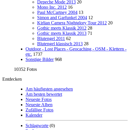
Depeche Mode 2013
20
Mono Inc. 2012
16
Paul McCartney 2004
13
Simon and Garfunkel 2004
12
Kirlian Camera Nightglory Tour 2012
20
Gothic meets Klassik 2012
28
Gothic meets Klassik 2013
71
Blutengel 2011
62
Blutengel klassisch 2013
28
Outdoor - Lost Places - Geocaching - OSM - Klettern -
etc.
1737
Sonstige Bilder
968
10352 Fotos
Entdecken
Am häufigsten angesehen
Am besten bewertet
Neueste Fotos
Neueste Alben
Zufällige Fotos
Kalender
Schlagworte
(0)