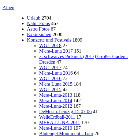
Alben
Urlaub
2704
Natur Fotos
467
Astro Fotos
67
Exkursionen
2600
Konzerte und Festivals
1809
WGT 2018
27
M'era-Luna 2017
151
3. schwarzes Picknick (2017) Großer Garten -
Dresden
47
WGT 2017
74
M'era-Luna 2016
64
WGT 2016
72
M'era Luna 2015
184
WGT 2015
42
Mera-Luna-2013
118
Mera-Luna-2014
142
Mera-Luna-2012
167
DeMo-in-Leipzig-15 07 06
41
WelleErdball-2011
17
MERA-LUNA-2011
170
Mera-Luna-2010
197
Blutengel Monument - Tour
26