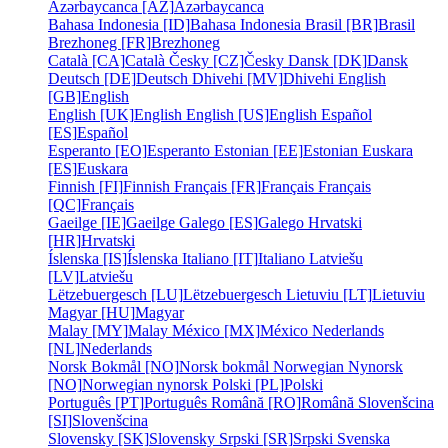
Azərbaycanca [AZ]
Azərbaycanca
Bahasa Indonesia [ID]
Bahasa Indonesia
Brasil [BR]
Brasil
Brezhoneg [FR]
Brezhoneg
Català [CA]
Català
Česky [CZ]
Česky
Dansk [DK]
Dansk
Deutsch [DE]
Deutsch
Dhivehi [MV]
Dhivehi
English
[GB]
English
English [UK]
English
English [US]
English
Español
[ES]
Español
Esperanto [EO]
Esperanto
Estonian [EE]
Estonian
Euskara
[ES]
Euskara
Finnish [FI]
Finnish
Français [FR]
Français
Français
[QC]
Français
Gaeilge [IE]
Gaeilge
Galego [ES]
Galego
Hrvatski
[HR]
Hrvatski
Íslenska [IS]
Íslenska
Italiano [IT]
Italiano
Latviešu
[LV]
Latviešu
Lëtzebuergesch [LU]
Lëtzebuergesch
Lietuviu [LT]
Lietuviu
Magyar [HU]
Magyar
Malay [MY]
Malay
México [MX]
México
Nederlands
[NL]
Nederlands
Norsk Bokmål [NO]
Norsk bokmål
Norwegian Nynorsk
[NO]
Norwegian nynorsk
Polski [PL]
Polski
Português [PT]
Português
Română [RO]
Română
Slovenšcina
[SI]
Slovenšcina
Slovensky [SK]
Slovensky
Srpski [SR]
Srpski
Svenska