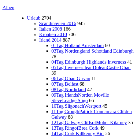
Alben
Urlaub
2704
Scandinavien 2016
945
Italien 2008
166
Kroatien 2010
706
Irland 2014
887
01Tag Holland Amsterdam
60
03Tag Nordengland Schottland Edinburgh
78
04Tag Edinburgh Highlands Inverness
41
05Tag Inverness IeanDoleanCastle Oban
39
06Tag Oban Girvan
11
07Tag Belfast
68
08Tag Nordirland
47
09Tag IrlandsNorden Moville
SleveLeadge Sligo
66
10Tag SligonachWestport
45
11Tag CroughPatrick Connamara Clifden
Galway
88
12Tag Galway CliffsofMoher Kilarney
35
13Tag RingofBrea Cork
49
14Tag Cork Killkenny Birr
26