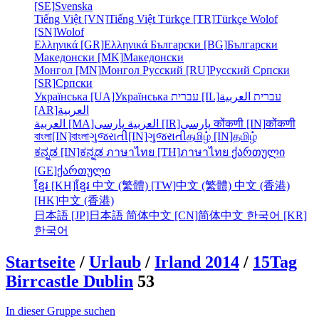
[SE]
Svenska
Tiếng Việt [VN]
Tiếng Việt
Türkçe [TR]
Türkçe
Wolof
[SN]
Wolof
Ελληνικά [GR]
Ελληνικά
Български [BG]
Български
Македонски [MK]
Македонски
Монгол [MN]
Монгол
Русский [RU]
Русский
Српски
[SR]
Српски
Українська [UA]
Українська
עברית [IL]
العربية
עברית
[AR]
العربية
العربية [MA]
العربية
پارسی [IR]
پارسی
कोंकणी [IN]
कोंकणी
বাংলা[IN]
বাংলা
ગુજરાતી[IN]
ગુજરાતી
தமிழ் [IN]
தமிழ்
ಕನ್ನಡ [IN]
ಕನ್ನಡ
ภาษาไทย [TH]
ภาษาไทย
ქართული
[GE]
ქართული
ខ្មែរ [KH]
ខ្មែរ
中文 (繁體) [TW]
中文 (繁體)
中文 (香港)
[HK]
中文 (香港)
日本語 [JP]
日本語
简体中文 [CN]
简体中文
한국어 [KR]
한국어
Startseite
/
Urlaub
/
Irland 2014
/
15Tag
Birrcastle Dublin
53
In dieser Gruppe suchen