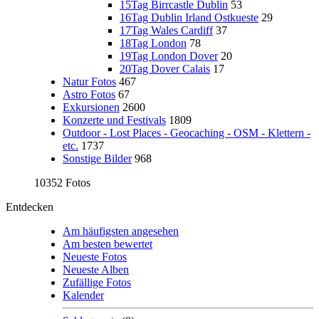
15Tag Birrcastle Dublin
53
16Tag Dublin Irland Ostkueste
29
17Tag Wales Cardiff
37
18Tag London
78
19Tag London Dover
20
20Tag Dover Calais
17
Natur Fotos
467
Astro Fotos
67
Exkursionen
2600
Konzerte und Festivals
1809
Outdoor - Lost Places - Geocaching - OSM - Klettern -
etc.
1737
Sonstige Bilder
968
10352 Fotos
Entdecken
Am häufigsten angesehen
Am besten bewertet
Neueste Fotos
Neueste Alben
Zufällige Fotos
Kalender