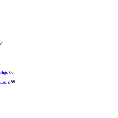
78
Sligo
66
Galway
88