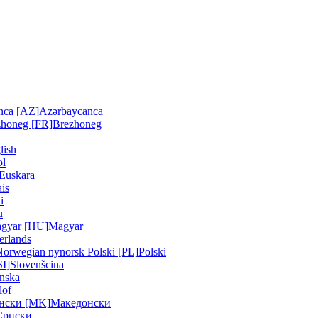
nca [AZ]
Azərbaycanca
zhoneg [FR]
Brezhoneg
lish
ol
Euskara
is
i
u
gyar [HU]
Magyar
erlands
Norwegian nynorsk
Polski [PL]
Polski
SI]
Slovenšcina
nska
lof
нски [MK]
Македонски
Српски