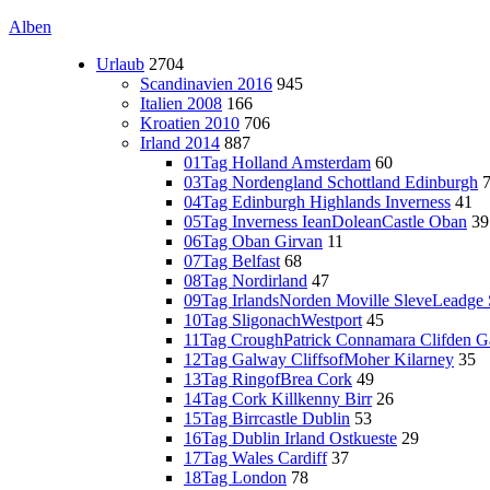
Alben
Urlaub
2704
Scandinavien 2016
945
Italien 2008
166
Kroatien 2010
706
Irland 2014
887
01Tag Holland Amsterdam
60
03Tag Nordengland Schottland Edinburgh
04Tag Edinburgh Highlands Inverness
41
05Tag Inverness IeanDoleanCastle Oban
39
06Tag Oban Girvan
11
07Tag Belfast
68
08Tag Nordirland
47
09Tag IrlandsNorden Moville SleveLeadge 
10Tag SligonachWestport
45
11Tag CroughPatrick Connamara Clifden 
12Tag Galway CliffsofMoher Kilarney
35
13Tag RingofBrea Cork
49
14Tag Cork Killkenny Birr
26
15Tag Birrcastle Dublin
53
16Tag Dublin Irland Ostkueste
29
17Tag Wales Cardiff
37
18Tag London
78