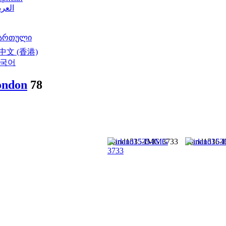
العرب
ართული
中文 (香港)
국어
ondon
78
irland1535-IMG 3733
irland1536