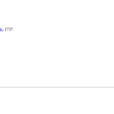
tc.
1737