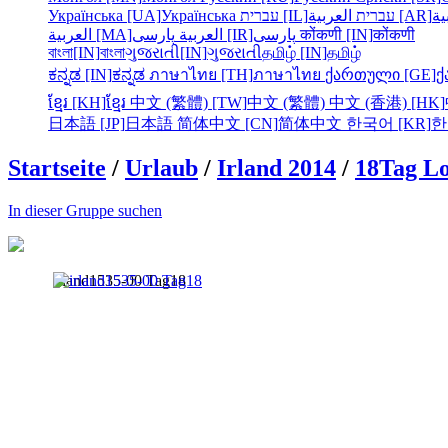
Українська [UA]
Українська
עברית [IL]
עברית
العربية [AR]
ية
العربية [MA]
العربية
پارسی [IR]
پارسی
कोंकणी [IN]
कोंकणी
বাংলা[IN]
বাংলা
ગુજરાતી[IN]
ગુજરાતી
தமிழ் [IN]
தமிழ்
ಕನ್ನಡ [IN]
ಕನ್ನಡ
ภาษาไทย [TH]
ภาษาไทย
ქართული [GE]
ქ
ខ្មែរ [KH]
ខ្មែរ
中文 (繁體) [TW]
中文 (繁體)
中文 (香港) [HK]
日本語 [JP]
日本語
简体中文 [CN]
简体中文
한국어 [KR]
한
Startseite
/
Urlaub
/
Irland 2014
/
18Tag L
In dieser Gruppe suchen
irland1535-00 Tag18