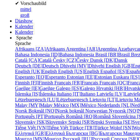
✔
Vorschaubild
mittel
groß
Diashow
Kalender
Kalender
Sprache
Sprache
Afrikaans [ZA]
Afrikaans
Argentina [AR]
Argentina
Azərbayca
Bahasa Indonesia [ID]
Bahasa Indonesia
Brasil [BR]
Brasil
Bre
Català [CA]
Català
Česky [CZ]
Česky
Dansk [DK]
Dansk
Deutsch [DE]
Deutsch
Dhivehi [MV]
Dhivehi
English [GB]
Eng
English [UK]
English
English [US]
English
Español [ES]
Españ
Esperanto [EO]
Esperanto
Estonian [EE]
Estonian
Euskara [ES]
Finnish [FI]
Finnish
Français [FR]
Français
Français [QC]
França
Gaeilge [IE]
Gaeilge
Galego [ES]
Galego
Hrvatski [HR]
Hrvatsk
Íslenska [IS]
Íslenska
Italiano [IT]
Italiano
Latviešu [LV]
Latvieš
Lëtzebuergesch [LU]
Lëtzebuergesch
Lietuviu [LT]
Lietuviu
Ma
Malay [MY]
Malay
México [MX]
México
Nederlands [NL]
Ned
Norsk Bokmål [NO]
Norsk bokmål
Norwegian Nynorsk [NO]
Português [PT]
Português
Română [RO]
Română
Slovenšcina [
Slovensky [SK]
Slovensky
Srpski [SR]
Srpski
Svenska [SE]
Sve
Tiếng Việt [VN]
Tiếng Việt
Türkçe [TR]
Türkçe
Wolof [SN]
Wo
Ελληνικά [GR]
Ελληνικά
Български [BG]
Български
Македо
Монгол [MN]
Монгол
Русский [RU]
Русский
Српски [SR]