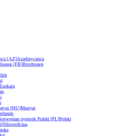
nca [AZ]
Azərbaycanca
zhoneg [FR]
Brezhoneg
lish
ol
Euskara
is
i
u
gyar [HU]
Magyar
erlands
Norwegian nynorsk
Polski [PL]
Polski
SI]
Slovenšcina
nska
lof