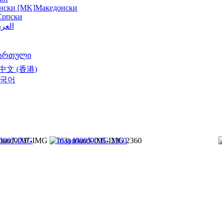
нски [MK]
Македонски
Српски
العرب
ართული
中文 (香港)
국어
irland0007-IMG
(7763) irland0005-IMG 2360