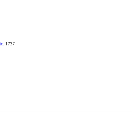
tc.
1737