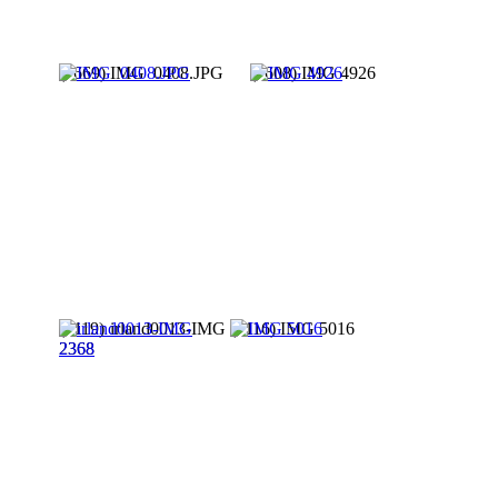
(7669) IMG_0408.JPG
(7608) IMG 4926
(7119) irland0013-IMG
(7116) IMG 5016
2368