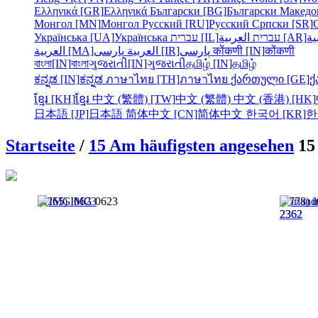
Ελληνικά [GR]
Ελληνικά
Български [BG]
Български
Македо
Монгол [MN]
Монгол
Русский [RU]
Русский
Српски [SR]
Українська [UA]
Українська
עברית [IL]
עברית
العربية [AR]
ية
العربية [MA]
العربية
پارسی [IR]
پارسی
कोंकणी [IN]
कोंकणी
বাংলা[IN]
বাংলা
ગુજરાતી[IN]
ગુજરાતી
தமிழ் [IN]
தமிழ்
ಕನ್ನಡ [IN]
ಕನ್ನಡ
ภาษาไทย [TH]
ภาษาไทย
ქართული [GE]
ქ
ខ្មែរ [KH]
ខ្មែរ
中文 (繁體) [TW]
中文 (繁體)
中文 (香港) [HK]
日本語 [JP]
日本語
简体中文 [CN]
简体中文
한국어 [KR]
한
Startseite
/
15 Am häufigsten angesehen
15
(8265) IMG 0623
(7778) 
2362