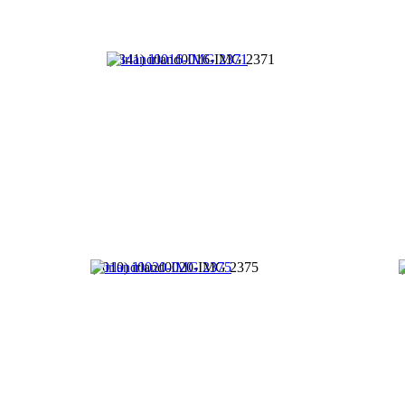
(7341) irland0016-IMG 2371
(7010) irland0020-IMG 2375