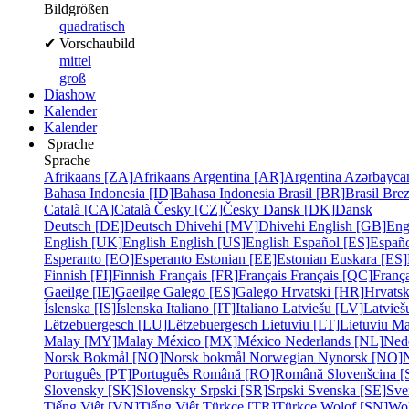
Bildgrößen
quadratisch
✔
Vorschaubild
mittel
groß
Diashow
Kalender
Kalender
Sprache
Sprache
Afrikaans [ZA]
Afrikaans
Argentina [AR]
Argentina
Azərbayca
Bahasa Indonesia [ID]
Bahasa Indonesia
Brasil [BR]
Brasil
Bre
Català [CA]
Català
Česky [CZ]
Česky
Dansk [DK]
Dansk
Deutsch [DE]
Deutsch
Dhivehi [MV]
Dhivehi
English [GB]
Eng
English [UK]
English
English [US]
English
Español [ES]
Españ
Esperanto [EO]
Esperanto
Estonian [EE]
Estonian
Euskara [ES]
Finnish [FI]
Finnish
Français [FR]
Français
Français [QC]
França
Gaeilge [IE]
Gaeilge
Galego [ES]
Galego
Hrvatski [HR]
Hrvatsk
Íslenska [IS]
Íslenska
Italiano [IT]
Italiano
Latviešu [LV]
Latvieš
Lëtzebuergesch [LU]
Lëtzebuergesch
Lietuviu [LT]
Lietuviu
Ma
Malay [MY]
Malay
México [MX]
México
Nederlands [NL]
Ned
Norsk Bokmål [NO]
Norsk bokmål
Norwegian Nynorsk [NO]
Português [PT]
Português
Română [RO]
Română
Slovenšcina [
Slovensky [SK]
Slovensky
Srpski [SR]
Srpski
Svenska [SE]
Sve
Tiếng Việt [VN]
Tiếng Việt
Türkçe [TR]
Türkçe
Wolof [SN]
Wo