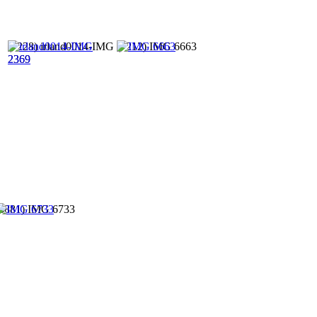
(7228) irland0014-IMG
(7212) IMG 6663
2369
(6881) IMG 6733