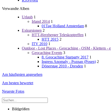
RSS-Feed
Verwandte Alben
Urlaub
1
Irland 2014
1
01Tag Holland Amsterdam
8
Exkursionen
2
HTT-Herzberger Teleskoptreffen
1
HTT 2015
2
ITV 2010
1
Outdoor - Lost Places - Geocaching - OSM - Klettern - e
Geocaching Events
3
8. Geocaching Starparty 2017
1
Ingress Anomaly - Poznan (Posen)
2
Dönerstag 2010 - Dresden
1
Am häufigsten angesehen
Am besten bewertet
Neueste Fotos
Bildgrößen