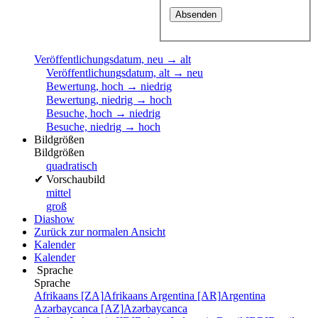
Veröffentlichungsdatum, neu → alt
Veröffentlichungsdatum, alt → neu
Bewertung, hoch → niedrig
Bewertung, niedrig → hoch
Besuche, hoch → niedrig
Besuche, niedrig → hoch
Bildgrößen
Bildgrößen
quadratisch
✔
Vorschaubild
mittel
groß
Diashow
Zurück zur normalen Ansicht
Kalender
Kalender
Sprache
Sprache
Afrikaans [ZA]
Afrikaans
Argentina [AR]
Argentina
Azərbaycanca [AZ]
Azərbaycanca