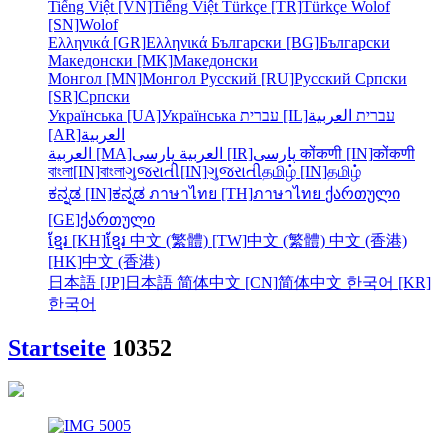
Tiếng Việt [VN]
Tiếng Việt
Türkçe [TR]
Türkçe
Wolof
[SN]
Wolof
Ελληνικά [GR]
Ελληνικά
Български [BG]
Български
Македонски [MK]
Македонски
Монгол [MN]
Монгол
Русский [RU]
Русский
Српски
[SR]
Српски
Українська [UA]
Українська
עברית [IL]
العربية
עברית
[AR]
العربية
العربية [MA]
العربية
پارسی [IR]
پارسی
कोंकणी [IN]
कोंकणी
বাংলা[IN]
বাংলা
ગુજરાતી[IN]
ગુજરાતી
தமிழ் [IN]
தமிழ்
ಕನ್ನಡ [IN]
ಕನ್ನಡ
ภาษาไทย [TH]
ภาษาไทย
ქართული
[GE]
ქართული
ខ្មែរ [KH]
ខ្មែរ
中文 (繁體) [TW]
中文 (繁體)
中文 (香港)
[HK]
中文 (香港)
日本語 [JP]
日本語
简体中文 [CN]
简体中文
한국어 [KR]
한국어
Startseite
10352