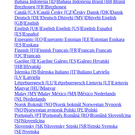
Bahasa Indonesia [ID]
Bahasa Indonesia
Brasil [BR]
Brasil
Brezhoneg [FR]
Brezhoneg
Català [CA]
Català
Česky [CZ]
Česky
Dansk [DK]
Dansk
Deutsch [DE]
Deutsch
Dhivehi [MV]
Dhivehi
English
[GB]
English
English [UK]
English
English [US]
English
Español
[ES]
Español
Esperanto [EO]
Esperanto
Estonian [EE]
Estonian
Euskara
[ES]
Euskara
Finnish [FI]
Finnish
Français [FR]
Français
Français
[QC]
Français
Gaeilge [IE]
Gaeilge
Galego [ES]
Galego
Hrvatski
[HR]
Hrvatski
Íslenska [IS]
Íslenska
Italiano [IT]
Italiano
Latviešu
[LV]
Latviešu
Lëtzebuergesch [LU]
Lëtzebuergesch
Lietuviu [LT]
Lietuviu
Magyar [HU]
Magyar
Malay [MY]
Malay
México [MX]
México
Nederlands
[NL]
Nederlands
Norsk Bokmål [NO]
Norsk bokmål
Norwegian Nynorsk
[NO]
Norwegian nynorsk
Polski [PL]
Polski
Português [PT]
Português
Română [RO]
Română
Slovenšcina
[SI]
Slovenšcina
Slovensky [SK]
Slovensky
Srpski [SR]
Srpski
Svenska
[SE]
Svenska