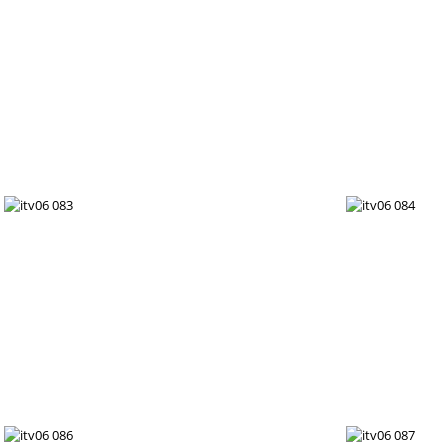
itv06 074
itv06 077