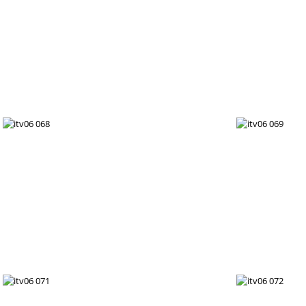
itv06 062
itv06 065