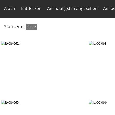
Alben
Entdecken
Am häufigsten angesehen
Am be
Startseite
10352