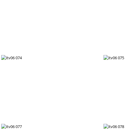
itv06 068
itv06 071