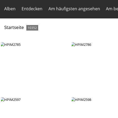
Alben
Entdecken
Am häufigsten angesehen
Am be
Startseite
10352
HPIM2785
HPIM2786