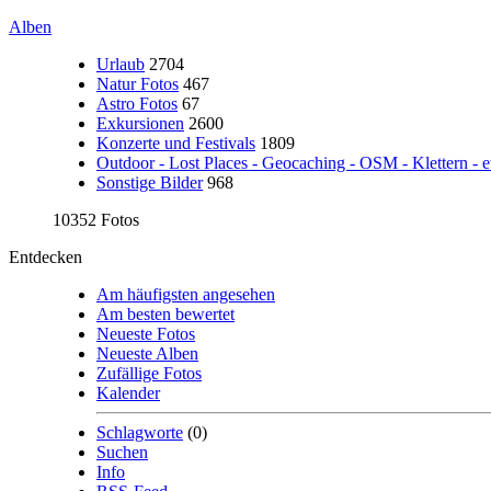
Alben
Urlaub
2704
Natur Fotos
467
Astro Fotos
67
Exkursionen
2600
Konzerte und Festivals
1809
Outdoor - Lost Places - Geocaching - OSM - Klettern - e
Sonstige Bilder
968
10352 Fotos
Entdecken
Am häufigsten angesehen
Am besten bewertet
Neueste Fotos
Neueste Alben
Zufällige Fotos
Kalender
Schlagworte
(0)
Suchen
Info