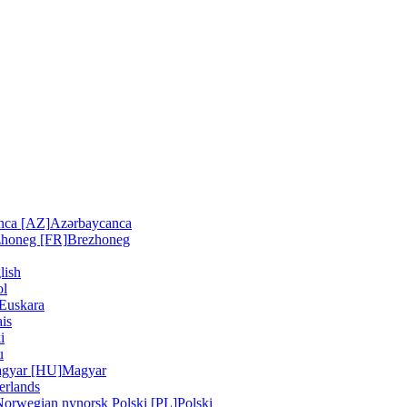
nca [AZ]
Azərbaycanca
zhoneg [FR]
Brezhoneg
lish
ol
Euskara
is
i
u
gyar [HU]
Magyar
erlands
Norwegian nynorsk
Polski [PL]
Polski