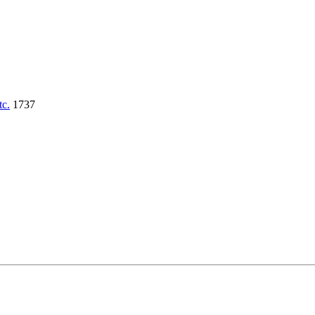
tc.
1737