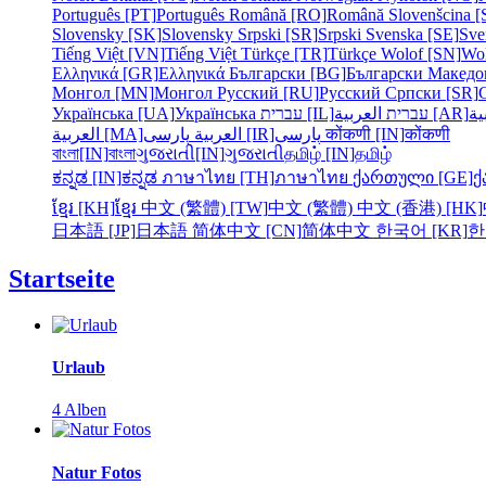
Português [PT]
Português
Română [RO]
Română
Slovenšcina [
Slovensky [SK]
Slovensky
Srpski [SR]
Srpski
Svenska [SE]
Sve
Tiếng Việt [VN]
Tiếng Việt
Türkçe [TR]
Türkçe
Wolof [SN]
Wo
Ελληνικά [GR]
Ελληνικά
Български [BG]
Български
Македо
Монгол [MN]
Монгол
Русский [RU]
Русский
Српски [SR]
Українська [UA]
Українська
עברית [IL]
עברית
العربية [AR]
ية
العربية [MA]
العربية
پارسی [IR]
پارسی
कोंकणी [IN]
कोंकणी
বাংলা[IN]
বাংলা
ગુજરાતી[IN]
ગુજરાતી
தமிழ் [IN]
தமிழ்
ಕನ್ನಡ [IN]
ಕನ್ನಡ
ภาษาไทย [TH]
ภาษาไทย
ქართული [GE]
ქ
ខ្មែរ [KH]
ខ្មែរ
中文 (繁體) [TW]
中文 (繁體)
中文 (香港) [HK]
日本語 [JP]
日本語
简体中文 [CN]
简体中文
한국어 [KR]
한
Startseite
Urlaub
4 Alben
Natur Fotos