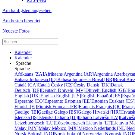
RSS-Feed
Am häufigsten angesehen
Am besten bewertet
Neueste Fotos
Kalender
Kalender
Sprache
Sprache
Afrikaans [ZA]
Afrikaans
Argentina [AR]
Argentina
Azərbayca
Bahasa Indonesia [ID]
Bahasa Indonesia
Brasil [BR]
Brasil
Bre
Català [CA]
Català
Česky [CZ]
Česky
Dansk [DK]
Dansk
Deutsch [DE]
Deutsch
Dhivehi [MV]
Dhivehi
English [GB]
Eng
English [UK]
English
English [US]
English
Español [ES]
Españ
Esperanto [EO]
Esperanto
Estonian [EE]
Estonian
Euskara [ES]
Finnish [FI]
Finnish
Français [FR]
Français
Français [QC]
França
Gaeilge [IE]
Gaeilge
Galego [ES]
Galego
Hrvatski [HR]
Hrvatsk
Íslenska [IS]
Íslenska
Italiano [IT]
Italiano
Latviešu [LV]
Latvieš
Lëtzebuergesch [LU]
Lëtzebuergesch
Lietuviu [LT]
Lietuviu
Ma
Malay [MY]
Malay
México [MX]
México
Nederlands [NL]
Ned
Norsk Bokmål [NO]
Norsk bokmål
Norwegian Nynorsk [NO]