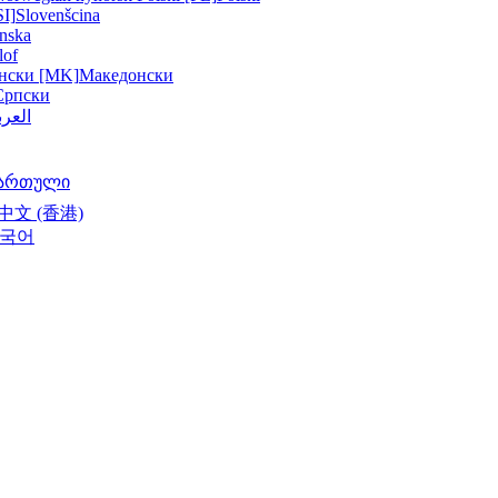
SI]
Slovenšcina
nska
lof
нски [MK]
Македонски
Српски
العرب
ართული
中文 (香港)
국어