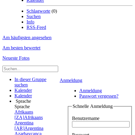
Kalender
Schlagworte
(0)
Suchen
Info
RSS-Feed
Am häufigsten angesehen
Am besten bewertet
Neueste Fotos
In dieser Gruppe
Anmeldung
suchen
Kalender
Anmeldung
Kalender
Passwort vergessen?
Sprache
Schnelle Anmeldung
Sprache
Afrikaans
[ZA]
Afrikaans
Benutzername
Argentina
[AR]
Argentina
Azərbaycanca
Passwort