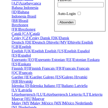
[AZ]
Azərbaycanca
Bahasa Indonesia
[ID]
Bahasa
Auto-Login
Indonesia
Brasil
[BR]
Brasil
Brezhoneg
[FR]
Brezhoneg
Català [CA]
Català
Česky [CZ]
Česky
Dansk [DK]
Dansk
Deutsch [DE]
Deutsch
Dhivehi [MV]
Dhivehi
English
[GB]
English
English [UK]
English
English [US]
English
Español
[ES]
Español
Esperanto [EO]
Esperanto
Estonian [EE]
Estonian
Euskara
[ES]
Euskara
Finnish [FI]
Finnish
Français [FR]
Français
Français
[QC]
Français
Gaeilge [IE]
Gaeilge
Galego [ES]
Galego
Hrvatski
[HR]
Hrvatski
Íslenska [IS]
Íslenska
Italiano [IT]
Italiano
Latviešu
[LV]
Latviešu
Lëtzebuergesch [LU]
Lëtzebuergesch
Lietuviu [LT]
Lietuviu
Magyar [HU]
Magyar
Malay [MY]
Malay
México [MX]
México
Nederlands
[NL]
Nederlands