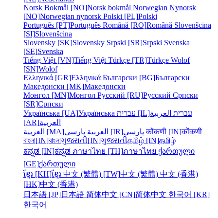
Norsk Bokmål [NO]
Norsk bokmål
Norwegian Nynorsk
[NO]
Norwegian nynorsk
Polski [PL]
Polski
Português [PT]
Português
Română [RO]
Română
Slovenšcina
[SI]
Slovenšcina
Slovensky [SK]
Slovensky
Srpski [SR]
Srpski
Svenska
[SE]
Svenska
Tiếng Việt [VN]
Tiếng Việt
Türkçe [TR]
Türkçe
Wolof
[SN]
Wolof
Ελληνικά [GR]
Ελληνικά
Български [BG]
Български
Македонски [MK]
Македонски
Монгол [MN]
Монгол
Русский [RU]
Русский
Српски
[SR]
Српски
Українська [UA]
Українська
עברית [IL]
العربية
עברית
[AR]
العربية
العربية [MA]
العربية
پارسی [IR]
پارسی
कोंकणी [IN]
कोंकणी
বাংলা[IN]
বাংলা
ગુજરાતી[IN]
ગુજરાતી
தமிழ் [IN]
தமிழ்
ಕನ್ನಡ [IN]
ಕನ್ನಡ
ภาษาไทย [TH]
ภาษาไทย
ქართული
[GE]
ქართული
ខ្មែរ [KH]
ខ្មែរ
中文 (繁體) [TW]
中文 (繁體)
中文 (香港)
[HK]
中文 (香港)
日本語 [JP]
日本語
简体中文 [CN]
简体中文
한국어 [KR]
한국어