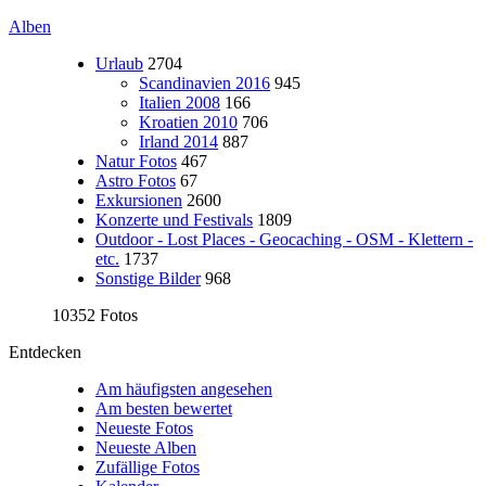
Alben
Urlaub
2704
Scandinavien 2016
945
Italien 2008
166
Kroatien 2010
706
Irland 2014
887
Natur Fotos
467
Astro Fotos
67
Exkursionen
2600
Konzerte und Festivals
1809
Outdoor - Lost Places - Geocaching - OSM - Klettern -
etc.
1737
Sonstige Bilder
968
10352 Fotos
Entdecken
Am häufigsten angesehen
Am besten bewertet
Neueste Fotos
Neueste Alben
Zufällige Fotos