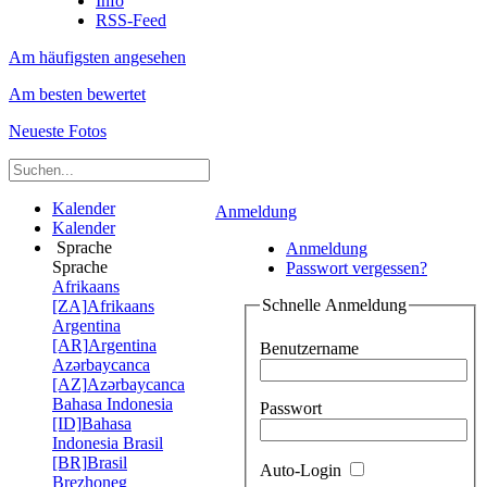
Info
RSS-Feed
Am häufigsten angesehen
Am besten bewertet
Neueste Fotos
Kalender
Anmeldung
Kalender
Sprache
Anmeldung
Sprache
Passwort vergessen?
Afrikaans
Schnelle Anmeldung
[ZA]
Afrikaans
Argentina
[AR]
Argentina
Benutzername
Azərbaycanca
[AZ]
Azərbaycanca
Bahasa Indonesia
Passwort
[ID]
Bahasa
Indonesia
Brasil
[BR]
Brasil
Auto-Login
Brezhoneg