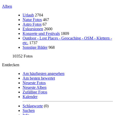
Alben
Urlaub
2704
Natur Fotos
467
Astro Fotos
67
Exkursionen
2600
Konzerte und Festivals
1809
Outdoor - Lost Places - Geocaching - OSM - Klettern -
etc.
1737
Sonstige Bilder
968
10352 Fotos
Entdecken
Am häufigsten angesehen
Am besten bewertet
Neueste Fotos
Neueste Alben
Zufällige Fotos
Kalender
Schlagworte
(0)
Suchen