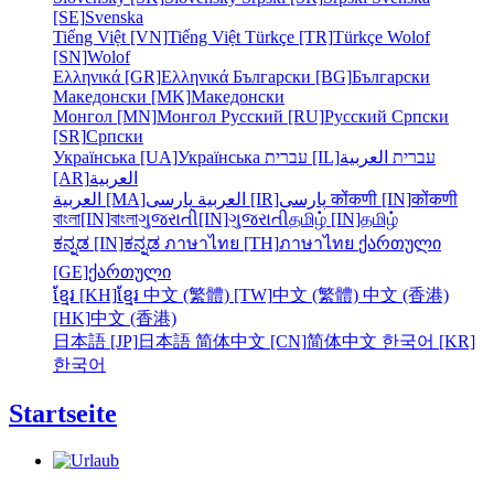
[SE]
Svenska
Tiếng Việt [VN]
Tiếng Việt
Türkçe [TR]
Türkçe
Wolof
[SN]
Wolof
Ελληνικά [GR]
Ελληνικά
Български [BG]
Български
Македонски [MK]
Македонски
Монгол [MN]
Монгол
Русский [RU]
Русский
Српски
[SR]
Српски
Українська [UA]
Українська
עברית [IL]
العربية
עברית
[AR]
العربية
العربية [MA]
العربية
پارسی [IR]
پارسی
कोंकणी [IN]
कोंकणी
বাংলা[IN]
বাংলা
ગુજરાતી[IN]
ગુજરાતી
தமிழ் [IN]
தமிழ்
ಕನ್ನಡ [IN]
ಕನ್ನಡ
ภาษาไทย [TH]
ภาษาไทย
ქართული
[GE]
ქართული
ខ្មែរ [KH]
ខ្មែរ
中文 (繁體) [TW]
中文 (繁體)
中文 (香港)
[HK]
中文 (香港)
日本語 [JP]
日本語
简体中文 [CN]
简体中文
한국어 [KR]
한국어
Startseite