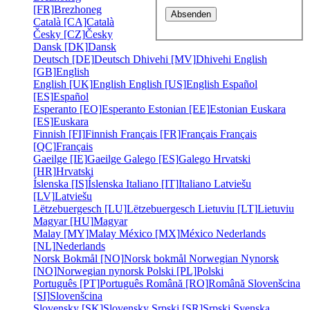
[FR]
Brezhoneg
Català [CA]
Català
Česky [CZ]
Česky
Dansk [DK]
Dansk
Deutsch [DE]
Deutsch
Dhivehi [MV]
Dhivehi
English
[GB]
English
English [UK]
English
English [US]
English
Español
[ES]
Español
Esperanto [EO]
Esperanto
Estonian [EE]
Estonian
Euskara
[ES]
Euskara
Finnish [FI]
Finnish
Français [FR]
Français
Français
[QC]
Français
Gaeilge [IE]
Gaeilge
Galego [ES]
Galego
Hrvatski
[HR]
Hrvatski
Íslenska [IS]
Íslenska
Italiano [IT]
Italiano
Latviešu
[LV]
Latviešu
Lëtzebuergesch [LU]
Lëtzebuergesch
Lietuviu [LT]
Lietuviu
Magyar [HU]
Magyar
Malay [MY]
Malay
México [MX]
México
Nederlands
[NL]
Nederlands
Norsk Bokmål [NO]
Norsk bokmål
Norwegian Nynorsk
[NO]
Norwegian nynorsk
Polski [PL]
Polski
Português [PT]
Português
Română [RO]
Română
Slovenšcina
[SI]
Slovenšcina
Slovensky [SK]
Slovensky
Srpski [SR]
Srpski
Svenska