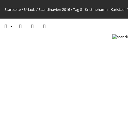
Startseite
/
Urlaub
/
Scandinavien 2016
/
Tag 8 - Kristinehamn - Karlstad 