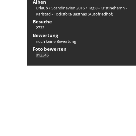
Alben
Urlaub
/
Scandinavien 2016
/
Tag 8 - Kristinehamn -
Karlstad - Töcksfors/Bastnäs (Autofriedhof)
Besuche
2733
Bewertung
noch keine Bewertung
Foto bewerten