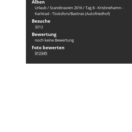
Alben
Urlaub
/
Scandinavien 2016
/
Tag 8 - Kristinehamn -
Karlstad - Töcksfors/Bastnäs (Autofriedhof)
Besuche
3212
Bewertung
noch keine Bewertung
Foto bewerten