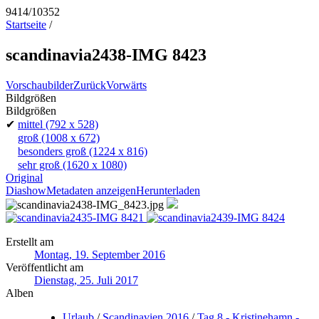
9414/10352
Startseite
/
scandinavia2438-IMG 8423
Vorschaubilder
Zurück
Vorwärts
Bildgrößen
Bildgrößen
✔
mittel
(792 x 528)
groß
(1008 x 672)
besonders groß
(1224 x 816)
sehr groß
(1620 x 1080)
Original
Diashow
Metadaten anzeigen
Herunterladen
Erstellt am
Montag, 19. September 2016
Veröffentlicht am
Dienstag, 25. Juli 2017
Alben
Urlaub
/
Scandinavien 2016
/
Tag 8 - Kristinehamn -