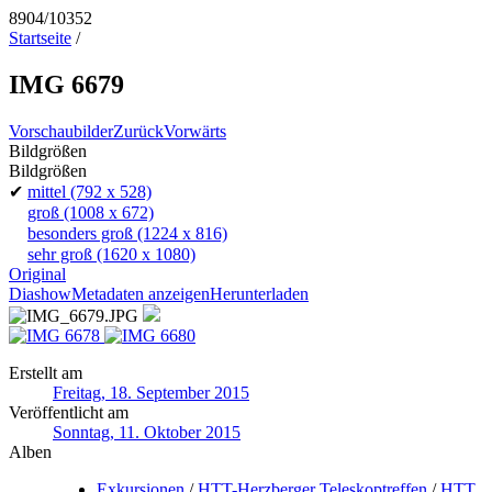
8904/10352
Startseite
/
IMG 6679
Vorschaubilder
Zurück
Vorwärts
Bildgrößen
Bildgrößen
✔
mittel
(792 x 528)
groß
(1008 x 672)
besonders groß
(1224 x 816)
sehr groß
(1620 x 1080)
Original
Diashow
Metadaten anzeigen
Herunterladen
Erstellt am
Freitag, 18. September 2015
Veröffentlicht am
Sonntag, 11. Oktober 2015
Alben
Exkursionen
/
HTT-Herzberger Teleskoptreffen
/
HTT