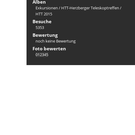
Alben
Exkursionen
/
HTT-Herzberger Teleskoptreffen
/
HTT 2015
Besuche
5353
Bewertung
noch keine Bewertung
Foto bewerten