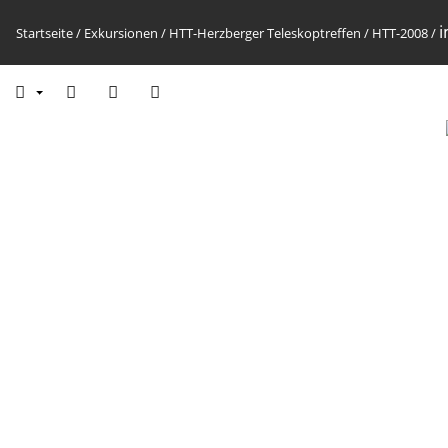
Startseite
/
Exkursionen
/
HTT-Herzberger Teleskoptreffen
/
HTT-2008
/