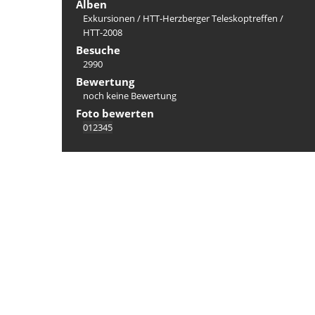
Alben
Exkursionen
/
HTT-Herzberger Teleskoptreffen
/
HTT-2008
Besuche
2990
Bewertung
noch keine Bewertung
Foto bewerten