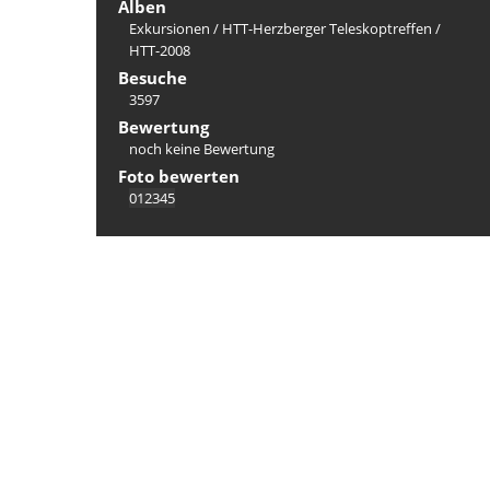
Alben
Exkursionen
/
HTT-Herzberger Teleskoptreffen
/
HTT-2008
Besuche
3597
Bewertung
noch keine Bewertung
Foto bewerten