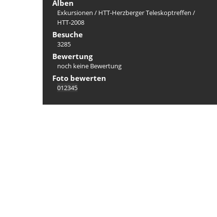
Alben
Exkursionen
/
HTT-Herzberger Teleskoptreffen
/
HTT-2008
Besuche
3285
Bewertung
noch keine Bewertung
Foto bewerten