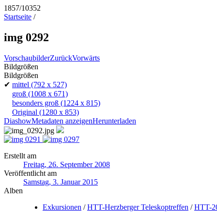
1857/10352
Startseite
/
img 0292
Vorschaubilder
Zurück
Vorwärts
Bildgrößen
Bildgrößen
✔
mittel
(792 x 527)
groß
(1008 x 671)
besonders groß
(1224 x 815)
Original
(1280 x 853)
Diashow
Metadaten anzeigen
Herunterladen
Erstellt am
Freitag, 26. September 2008
Veröffentlicht am
Samstag, 3. Januar 2015
Alben
Exkursionen
/
HTT-Herzberger Teleskoptreffen
/
HTT-2