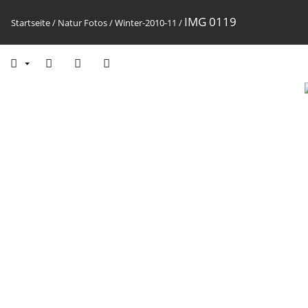
IMG 0119
Startseite
/
Natur Fotos
/
Winter-2010-11
/