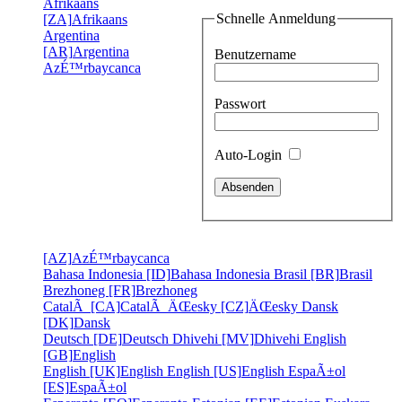
Afrikaans
Schnelle Anmeldung
[ZA]
Afrikaans
Argentina
[AR]
Argentina
Benutzername
AzÉ™rbaycanca
Passwort
Auto-Login
[AZ]
AzÉ™rbaycanca
Bahasa Indonesia [ID]
Bahasa Indonesia
Brasil [BR]
Brasil
Brezhoneg [FR]
Brezhoneg
CatalÃ [CA]
CatalÃ
ÄŒesky [CZ]
ÄŒesky
Dansk
[DK]
Dansk
Deutsch [DE]
Deutsch
Dhivehi [MV]
Dhivehi
English
[GB]
English
English [UK]
English
English [US]
English
EspaÃ±ol
[ES]
EspaÃ±ol