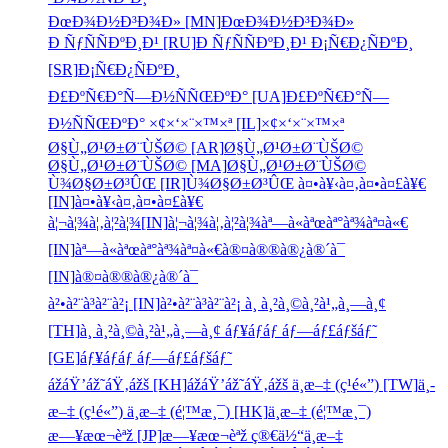
ÐœÐ¾Ð½Ð³Ð¾Ð» [MN]
ÐœÐ¾Ð½Ð³Ð¾Ð»
Ð ÑƒÑÑÐºÐ¸Ð¹ [RU]
Ð ÑƒÑÑÐºÐ¸Ð¹
Ð¡Ñ€Ð¿ÑÐºÐ¸
[SR]
Ð¡Ñ€Ð¿ÑÐºÐ¸
Ð£ÐºÑ€Ð°Ñ—Ð½ÑÑŒÐºÐ° [UA]
Ð£ÐºÑ€Ð°Ñ—
Ð½ÑÑŒÐºÐ°
×¢×‘×¨×™×ª [IL]
×¢×‘×¨×™×ª
Ø§Ù„Ø¹Ø±Ø¨ÙŠØ© [AR]
Ø§Ù„Ø¹Ø±Ø¨ÙŠØ©
Ø§Ù„Ø¹Ø±Ø¨ÙŠØ© [MA]
Ø§Ù„Ø¹Ø±Ø¨ÙŠØ©
Ù¾Ø§Ø±Ø³ÛŒ [IR]
Ù¾Ø§Ø±Ø³ÛŒ
à¤•à¥‹à¤‚à¤•à¤£à¥€
[IN]
à¤•à¥‹à¤‚à¤•à¤£à¥€
à¦¬à¦¾à¦‚à¦²à¦¾[IN]
à¦¬à¦¾à¦‚à¦²à¦¾
àª—à«àªœàª°àª¾àª¤à«€
[IN]
àª—à«àªœàª°àª¾àª¤à«€
à®¤à®®à®¿à®´à¯
[IN]
à®¤à®®à®¿à®´à¯
à²•à²¨à³à²¨à²¡ [IN]
à²•à²¨à³à²¨à²¡
à¸ à¸²à¸©à¸²à¹„à¸—à¸¢
[TH]
à¸ à¸²à¸©à¸²à¹„à¸—à¸¢
áƒ¥áƒáƒ áƒ—áƒ£áƒšáƒ˜
[GE]
áƒ¥áƒáƒ áƒ—áƒ£áƒšáƒ˜
ážáŸ’áž˜áŸ‚ážš [KH]
ážáŸ’áž˜áŸ‚ážš
ä¸­æ–‡ (ç¹é«”) [TW]
ä¸­
æ–‡ (ç¹é«”)
ä¸­æ–‡ (é¦™æ¸¯) [HK]
ä¸­æ–‡ (é¦™æ¸¯)
æ—¥æœ¬èªž [JP]
æ—¥æœ¬èªž
ç®€ä½“ä¸­æ–‡