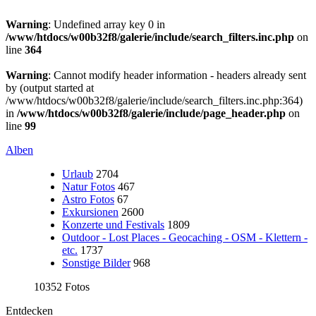
Warning
: Undefined array key 0 in
/www/htdocs/w00b32f8/galerie/include/search_filters.inc.php
on
line
364
Warning
: Cannot modify header information - headers already sent
by (output started at
/www/htdocs/w00b32f8/galerie/include/search_filters.inc.php:364)
in
/www/htdocs/w00b32f8/galerie/include/page_header.php
on
line
99
Alben
Urlaub
2704
Natur Fotos
467
Astro Fotos
67
Exkursionen
2600
Konzerte und Festivals
1809
Outdoor - Lost Places - Geocaching - OSM - Klettern -
etc.
1737
Sonstige Bilder
968
10352 Fotos
Entdecken