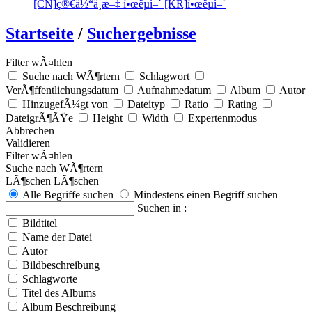
[CN]
ç®€ä½“ä¸­æ–‡
í•œêµ­ì–´ [KR]
í•œêµ­ì–´
Startseite
/
Suchergebnisse
Filter wÃ¤hlen
Suche nach WÃ¶rtern
Schlagwort
VerÃ¶ffentlichungsdatum
Aufnahmedatum
Album
Autor
HinzugefÃ¼gt von
Dateityp
Ratio
Rating
DateigrÃ¶ÃŸe
Height
Width
Expertenmodus
Abbrechen
Validieren
Filter wÃ¤hlen
Suche nach WÃ¶rtern
LÃ¶schen
LÃ¶schen
Alle Begriffe suchen
Mindestens einen Begriff suchen
Suchen in :
Bildtitel
Name der Datei
Autor
Bildbeschreibung
Schlagworte
Titel des Albums
Album Beschreibung