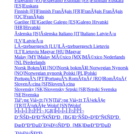
Esperanto [EO]
Esperanto
Estonian [EE]
Estonian
Euskara
[ES]
Euskara
Finnish [FI]
Finnish
FranÃ§ais [FR]
FranÃ§ais
FranÃ§ais
[QC]
FranÃ§ais
Gaeilge [IE]
Gaeilge
Galego [ES]
Galego
Hrvatski
[HR]
Hrvatski
Ãslenska [IS]
Ãslenska
Italiano [IT]
Italiano
LatvieÅ¡u
[LV]
LatvieÅ¡u
LÃ«tzebuergesch [LU]
LÃ«tzebuergesch
Lietuviu
[LT]
Lietuviu
Magyar [HU]
Magyar
Malay [MY]
Malay
MÃ©xico [MX]
MÃ©xico
Nederlands
[NL]
Nederlands
Norsk BokmÃ¥l [NO]
Norsk bokmÃ¥l
Norwegian Nynorsk
[NO]
Norwegian nynorsk
Polski [PL]
Polski
PortuguÃªs [PT]
PortuguÃªs
RomÃ¢nÄƒ [RO]
RomÃ¢nÄƒ
SlovenÅ¡cina [SI]
SlovenÅ¡cina
Slovensky [SK]
Slovensky
Srpski [SR]
Srpski
Svenska
[SE]
Svenska
Tiáº¿ng Viá»‡t [VN]
Tiáº¿ng Viá»‡t
TÃ¼rkÃ§e
[TR]
TÃ¼rkÃ§e
Wolof [SN]
Wolof
Î•Î»Î»Î·Î½Î¹ÎºÎ¬ [GR]
Î•Î»Î»Î·Î½Î¹ÎºÎ¬
Ð‘ÑŠÐ»Ð³Ð°Ñ€ÑÐºÐ¸ [BG]
Ð‘ÑŠÐ»Ð³Ð°Ñ€ÑÐºÐ¸
ÐœÐ°ÐºÐµÐ´Ð¾Ð½ÑÐºÐ¸ [MK]
ÐœÐ°ÐºÐµÐ
´Ð¾Ð½ÑÐºÐ¸