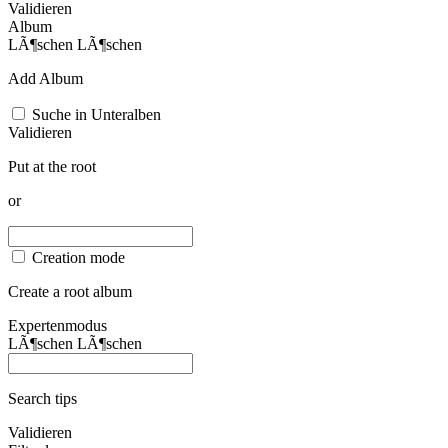
Validieren
Album
LÃ¶schen
LÃ¶schen
Add Album
Suche in Unteralben
Validieren
Put at the root
or
Creation mode
Create a root album
Expertenmodus
LÃ¶schen
LÃ¶schen
Search tips
Validieren