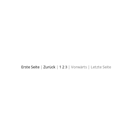
IMG 4587
IMG 4589
Erste Seite
|
Zurück
|
1
2
3
| Vorwärts
| Letzte Seite