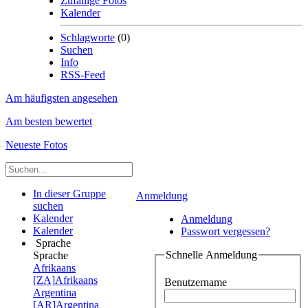
Zufällige Fotos
Kalender
Schlagworte
(0)
Suchen
Info
RSS-Feed
Am häufigsten angesehen
Am besten bewertet
Neueste Fotos
In dieser Gruppe
Anmeldung
suchen
Kalender
Anmeldung
Kalender
Passwort vergessen?
Sprache
Schnelle Anmeldung
Sprache
Afrikaans
[ZA]
Afrikaans
Benutzername
Argentina
[AR]
Argentina