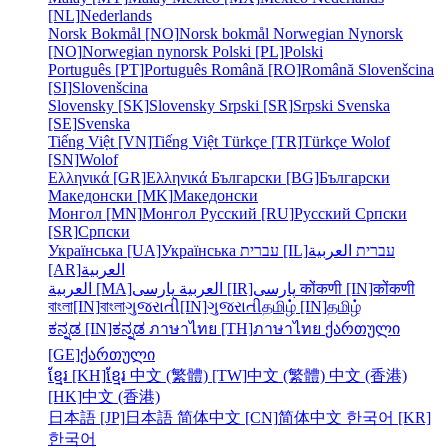
[NL]
Nederlands
Norsk Bokmål [NO]
Norsk bokmål
Norwegian Nynorsk
[NO]
Norwegian nynorsk
Polski [PL]
Polski
Português [PT]
Português
Română [RO]
Română
Slovenšcina
[SI]
Slovenšcina
Slovensky [SK]
Slovensky
Srpski [SR]
Srpski
Svenska
[SE]
Svenska
Tiếng Việt [VN]
Tiếng Việt
Türkçe [TR]
Türkçe
Wolof
[SN]
Wolof
Ελληνικά [GR]
Ελληνικά
Български [BG]
Български
Македонски [MK]
Македонски
Монгол [MN]
Монгол
Русский [RU]
Русский
Српски
[SR]
Српски
Українська [UA]
Українська
עברית [IL]
العربية
עברית
[AR]
العربية
العربية [MA]
العربية
پارسی [IR]
پارسی
कोंकणी [IN]
कोंकणी
বাংলা[IN]
বাংলা
ગુજરાતી[IN]
ગુજરાતી
தமிழ் [IN]
தமிழ்
ಕನ್ನಡ [IN]
ಕನ್ನಡ
ภาษาไทย [TH]
ภาษาไทย
ქართული
[GE]
ქართული
ខ្មែរ [KH]
ខ្មែរ
中文 (繁體) [TW]
中文 (繁體)
中文 (香港)
[HK]
中文 (香港)
日本語 [JP]
日本語
简体中文 [CN]
简体中文
한국어 [KR]
한국어