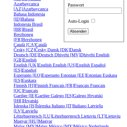
Azərbaycanca
Passwort
[AZ]
Azərbaycanca
Bahasa Indonesia
[ID]
Bahasa
Auto-Login
Indonesia
Brasil
[BR]
Brasil
Brezhoneg
[FR]
Brezhoneg
Català [CA]
Català
Česky [CZ]
Česky
Dansk [DK]
Dansk
Deutsch [DE]
Deutsch
Dhivehi [MV]
Dhivehi
English
[GB]
English
English [UK]
English
English [US]
English
Español
[ES]
Español
Esperanto [EO]
Esperanto
Estonian [EE]
Estonian
Euskara
[ES]
Euskara
Finnish [FI]
Finnish
Français [FR]
Français
Français
[QC]
Français
Gaeilge [IE]
Gaeilge
Galego [ES]
Galego
Hrvatski
[HR]
Hrvatski
Íslenska [IS]
Íslenska
Italiano [IT]
Italiano
Latviešu
[LV]
Latviešu
Lëtzebuergesch [LU]
Lëtzebuergesch
Lietuviu [LT]
Lietuviu
Magyar [HU]
Magyar
Malay [MY]
Malay
México [MX]
México
Nederlands