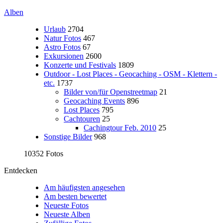
Alben
Urlaub
2704
Natur Fotos
467
Astro Fotos
67
Exkursionen
2600
Konzerte und Festivals
1809
Outdoor - Lost Places - Geocaching - OSM - Klettern -
etc.
1737
Bilder von/für Openstreetmap
21
Geocaching Events
896
Lost Places
795
Cachtouren
25
Cachingtour Feb. 2010
25
Sonstige Bilder
968
10352 Fotos
Entdecken
Am häufigsten angesehen
Am besten bewertet
Neueste Fotos
Neueste Alben