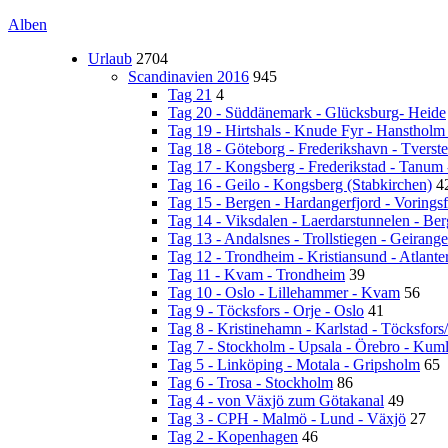
Alben
Urlaub
2704
Scandinavien 2016
945
Tag 21
4
Tag 20 - Süddänemark - Glücksburg- Heide
Tag 19 - Hirtshals - Knude Fyr - Hanstholm
Tag 18 - Göteborg - Frederikshavn - Tverst
Tag 17 - Kongsberg - Frederikstad - Tanum
Tag 16 - Geilo - Kongsberg (Stabkirchen)
4
Tag 15 - Bergen - Hardangerfjord - Vorings
Tag 14 - Viksdalen - Laerdarstunnelen - Be
Tag 13 - Andalsnes - Trollstiegen - Geirange
Tag 12 - Trondheim - Kristiansund - Atlante
Tag 11 - Kvam - Trondheim
39
Tag 10 - Oslo - Lillehammer - Kvam
56
Tag 9 - Töcksfors - Orje - Oslo
41
Tag 8 - Kristinehamn - Karlstad - Töcksfors
Tag 7 - Stockholm - Upsala - Örebro - Kum
Tag 5 - Linköping - Motala - Gripsholm
65
Tag 6 - Trosa - Stockholm
86
Tag 4 - von Växjö zum Götakanal
49
Tag 3 - CPH - Malmö - Lund - Växjö
27
Tag 2 - Kopenhagen
46