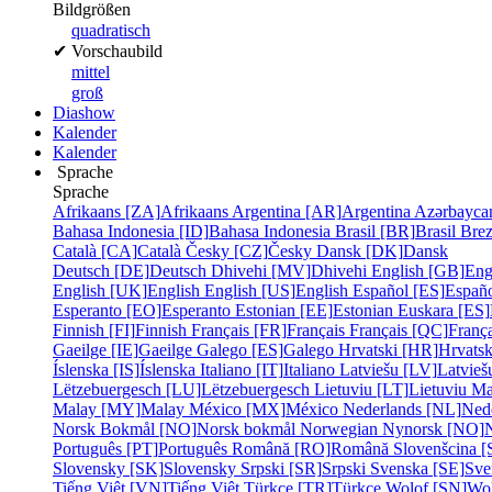
Bildgrößen
quadratisch
✔
Vorschaubild
mittel
groß
Diashow
Kalender
Kalender
Sprache
Sprache
Afrikaans [ZA]
Afrikaans
Argentina [AR]
Argentina
Azərbayca
Bahasa Indonesia [ID]
Bahasa Indonesia
Brasil [BR]
Brasil
Bre
Català [CA]
Català
Česky [CZ]
Česky
Dansk [DK]
Dansk
Deutsch [DE]
Deutsch
Dhivehi [MV]
Dhivehi
English [GB]
Eng
English [UK]
English
English [US]
English
Español [ES]
Españ
Esperanto [EO]
Esperanto
Estonian [EE]
Estonian
Euskara [ES]
Finnish [FI]
Finnish
Français [FR]
Français
Français [QC]
França
Gaeilge [IE]
Gaeilge
Galego [ES]
Galego
Hrvatski [HR]
Hrvatsk
Íslenska [IS]
Íslenska
Italiano [IT]
Italiano
Latviešu [LV]
Latvieš
Lëtzebuergesch [LU]
Lëtzebuergesch
Lietuviu [LT]
Lietuviu
Ma
Malay [MY]
Malay
México [MX]
México
Nederlands [NL]
Ned
Norsk Bokmål [NO]
Norsk bokmål
Norwegian Nynorsk [NO]
Português [PT]
Português
Română [RO]
Română
Slovenšcina [
Slovensky [SK]
Slovensky
Srpski [SR]
Srpski
Svenska [SE]
Sve
Tiếng Việt [VN]
Tiếng Việt
Türkçe [TR]
Türkçe
Wolof [SN]
Wo