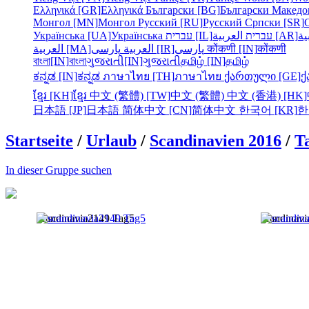
Ελληνικά [GR]
Ελληνικά
Български [BG]
Български
Македо
Монгол [MN]
Монгол
Русский [RU]
Русский
Српски [SR]
Українська [UA]
Українська
עברית [IL]
עברית
العربية [AR]
ية
العربية [MA]
العربية
پارسی [IR]
پارسی
कोंकणी [IN]
कोंकणी
বাংলা[IN]
বাংলা
ગુજરાતી[IN]
ગુજરાતી
தமிழ் [IN]
தமிழ்
ಕನ್ನಡ [IN]
ಕನ್ನಡ
ภาษาไทย [TH]
ภาษาไทย
ქართული [GE]
ქ
ខ្មែរ [KH]
ខ្មែរ
中文 (繁體) [TW]
中文 (繁體)
中文 (香港) [HK]
日本語 [JP]
日本語
简体中文 [CN]
简体中文
한국어 [KR]
한
Startseite
/
Urlaub
/
Scandinavien 2016
/
T
In dieser Gruppe suchen
scandinavia2149 Tag5
scandinav