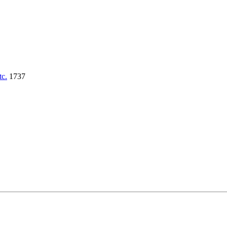
tc.
1737