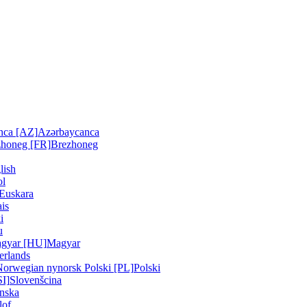
nca [AZ]
Azərbaycanca
zhoneg [FR]
Brezhoneg
lish
ol
Euskara
is
i
u
gyar [HU]
Magyar
erlands
Norwegian nynorsk
Polski [PL]
Polski
SI]
Slovenšcina
nska
lof