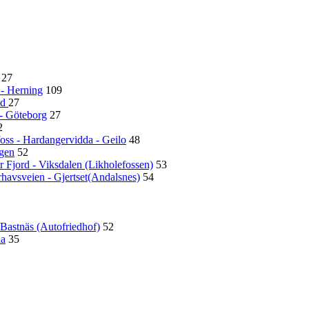
27
 - Herning
109
ed
27
 - Göteborg
27
2
foss - Hardangervidda - Geilo
48
rgen
52
r Fjord - Viksdalen (Likholefossen)
53
rhavsveien - Gjertset(Andalsnes)
54
/Bastnäs (Autofriedhof)
52
la
35