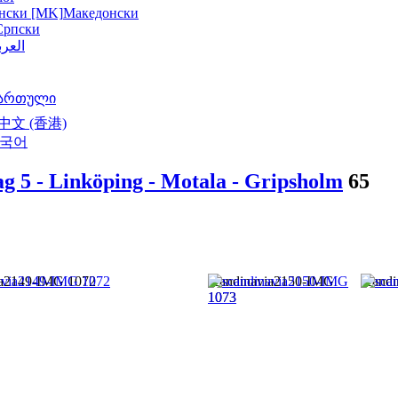
нски [MK]
Македонски
Српски
العرب
ართული
中文 (香港)
국어
ag 5 - Linköping - Motala - Gripsholm
65
ia2149-IMG 1072
scandinavia2150-IMG
scand
1073