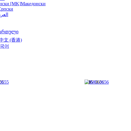
нски [MK]
Македонски
Српски
العرب
ართული
中文 (香港)
국어
55
IMG 0656