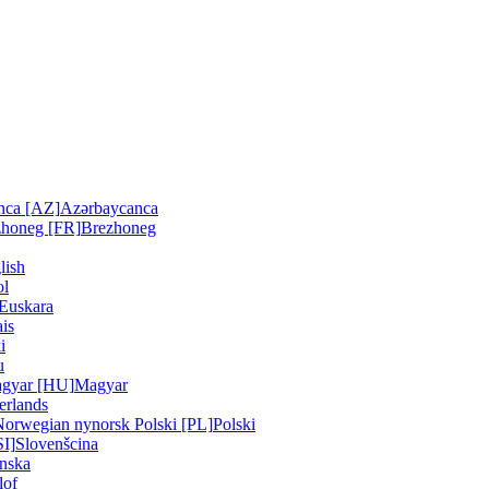
nca [AZ]
Azərbaycanca
zhoneg [FR]
Brezhoneg
lish
ol
Euskara
is
i
u
gyar [HU]
Magyar
erlands
Norwegian nynorsk
Polski [PL]
Polski
SI]
Slovenšcina
nska
lof