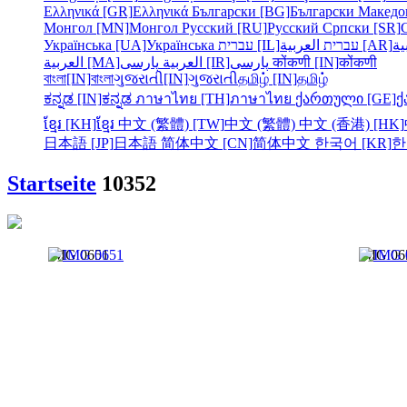
Ελληνικά [GR]
Ελληνικά
Български [BG]
Български
Македо
Монгол [MN]
Монгол
Русский [RU]
Русский
Српски [SR]
Українська [UA]
Українська
עברית [IL]
עברית
العربية [AR]
ية
العربية [MA]
العربية
پارسی [IR]
پارسی
कोंकणी [IN]
कोंकणी
বাংলা[IN]
বাংলা
ગુજરાતી[IN]
ગુજરાતી
தமிழ் [IN]
தமிழ்
ಕನ್ನಡ [IN]
ಕನ್ನಡ
ภาษาไทย [TH]
ภาษาไทย
ქართული [GE]
ქ
ខ្មែរ [KH]
ខ្មែរ
中文 (繁體) [TW]
中文 (繁體)
中文 (香港) [HK]
日本語 [JP]
日本語
简体中文 [CN]
简体中文
한국어 [KR]
한
Startseite
10352
IMG 0651
IMG 06