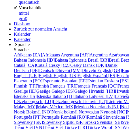
quadratisch
✔
Vorschaubild
mittel
groß
Diashow
Zurück zur normalen Ansicht
Kalender
Kalender
Sprache
Sprache
Afrikaans [ZA]
Afrikaans
Argentina [AR]
Argentina
Azərbayca
Bahasa Indonesia [ID]
Bahasa Indonesia
Brasil [BR]
Brasil
Bre
Català [CA]
Català
Česky [CZ]
Česky
Dansk [DK]
Dansk
Deutsch [DE]
Deutsch
Dhivehi [MV]
Dhivehi
English [GB]
Eng
English [UK]
English
English [US]
English
Español [ES]
Españ
Esperanto [EO]
Esperanto
Estonian [EE]
Estonian
Euskara [ES]
Finnish [FI]
Finnish
Français [FR]
Français
Français [QC]
França
Gaeilge [IE]
Gaeilge
Galego [ES]
Galego
Hrvatski [HR]
Hrvatsk
Íslenska [IS]
Íslenska
Italiano [IT]
Italiano
Latviešu [LV]
Latvieš
Lëtzebuergesch [LU]
Lëtzebuergesch
Lietuviu [LT]
Lietuviu
Ma
Malay [MY]
Malay
México [MX]
México
Nederlands [NL]
Ned
Norsk Bokmål [NO]
Norsk bokmål
Norwegian Nynorsk [NO]
Português [PT]
Português
Română [RO]
Română
Slovenšcina [
Slovensky [SK]
Slovensky
Srpski [SR]
Srpski
Svenska [SE]
Sve
Tiếng Việt [VN]
Tiếng Việt
Türkçe [TR]
Türkçe
Wolof [SN]
Wo