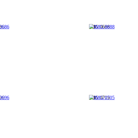
86
IMG 0688
96
IMG 0705