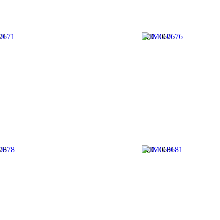
71
IMG 0676
78
IMG 0681