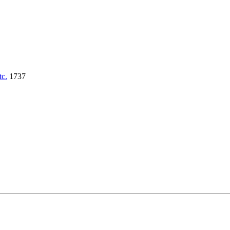
tc.
1737