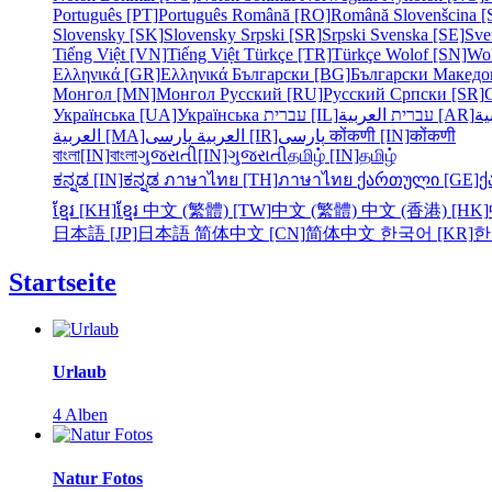
Português [PT]
Português
Română [RO]
Română
Slovenšcina [
Slovensky [SK]
Slovensky
Srpski [SR]
Srpski
Svenska [SE]
Sve
Tiếng Việt [VN]
Tiếng Việt
Türkçe [TR]
Türkçe
Wolof [SN]
Wo
Ελληνικά [GR]
Ελληνικά
Български [BG]
Български
Македо
Монгол [MN]
Монгол
Русский [RU]
Русский
Српски [SR]
Українська [UA]
Українська
עברית [IL]
עברית
العربية [AR]
ية
العربية [MA]
العربية
پارسی [IR]
پارسی
कोंकणी [IN]
कोंकणी
বাংলা[IN]
বাংলা
ગુજરાતી[IN]
ગુજરાતી
தமிழ் [IN]
தமிழ்
ಕನ್ನಡ [IN]
ಕನ್ನಡ
ภาษาไทย [TH]
ภาษาไทย
ქართული [GE]
ქ
ខ្មែរ [KH]
ខ្មែរ
中文 (繁體) [TW]
中文 (繁體)
中文 (香港) [HK]
日本語 [JP]
日本語
简体中文 [CN]
简体中文
한국어 [KR]
한
Startseite
Urlaub
4 Alben
Natur Fotos