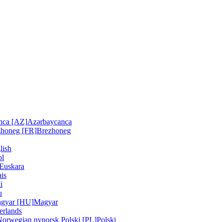
nca [AZ]
Azərbaycanca
zhoneg [FR]
Brezhoneg
lish
ol
Euskara
is
i
u
gyar [HU]
Magyar
erlands
Norwegian nynorsk
Polski [PL]
Polski