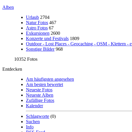
Alben
Urlaub
2704
Natur Fotos
467
Astro Fotos
67
Exkursionen
2600
Konzerte und Festivals
1809
Outdoor - Lost Places - Geocaching - OSM - Klettern - e
Sonstige Bilder
968
10352 Fotos
Entdecken
Am häufigsten angesehen
Am besten bewertet
Neueste Fotos
Neueste Alben
Zufällige Fotos
Kalender
Schlagworte
(0)
Suchen
Info