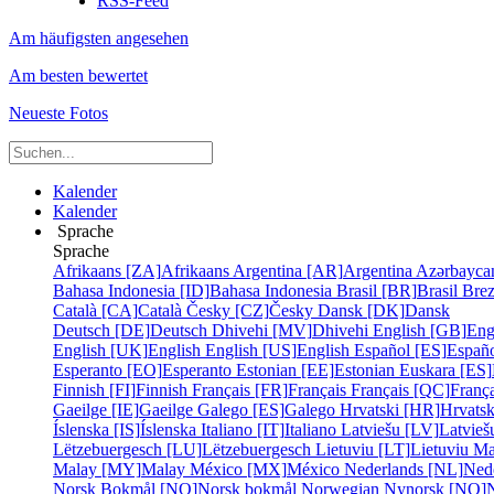
RSS-Feed
Am häufigsten angesehen
Am besten bewertet
Neueste Fotos
Kalender
Kalender
Sprache
Sprache
Afrikaans [ZA]
Afrikaans
Argentina [AR]
Argentina
Azərbayca
Bahasa Indonesia [ID]
Bahasa Indonesia
Brasil [BR]
Brasil
Bre
Català [CA]
Català
Česky [CZ]
Česky
Dansk [DK]
Dansk
Deutsch [DE]
Deutsch
Dhivehi [MV]
Dhivehi
English [GB]
Eng
English [UK]
English
English [US]
English
Español [ES]
Españ
Esperanto [EO]
Esperanto
Estonian [EE]
Estonian
Euskara [ES]
Finnish [FI]
Finnish
Français [FR]
Français
Français [QC]
França
Gaeilge [IE]
Gaeilge
Galego [ES]
Galego
Hrvatski [HR]
Hrvatsk
Íslenska [IS]
Íslenska
Italiano [IT]
Italiano
Latviešu [LV]
Latvieš
Lëtzebuergesch [LU]
Lëtzebuergesch
Lietuviu [LT]
Lietuviu
Ma
Malay [MY]
Malay
México [MX]
México
Nederlands [NL]
Ned
Norsk Bokmål [NO]
Norsk bokmål
Norwegian Nynorsk [NO]