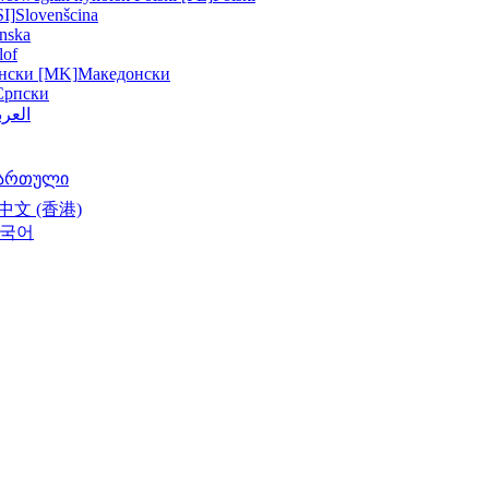
SI]
Slovenšcina
nska
lof
нски [MK]
Македонски
Српски
العرب
ართული
中文 (香港)
국어