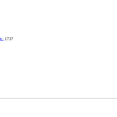
tc.
1737