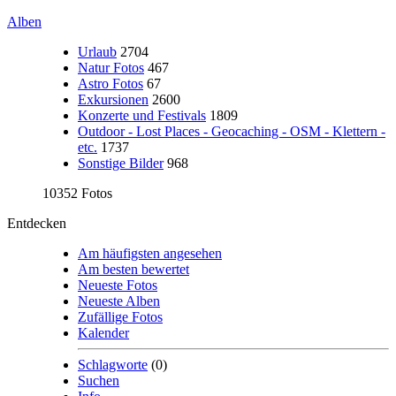
Alben
Urlaub
2704
Natur Fotos
467
Astro Fotos
67
Exkursionen
2600
Konzerte und Festivals
1809
Outdoor - Lost Places - Geocaching - OSM - Klettern -
etc.
1737
Sonstige Bilder
968
10352 Fotos
Entdecken
Am häufigsten angesehen
Am besten bewertet
Neueste Fotos
Neueste Alben
Zufällige Fotos
Kalender
Schlagworte
(0)
Suchen