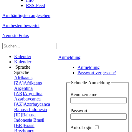
Info
RSS-Feed
Am häufigsten angesehen
Am besten bewertet
Neueste Fotos
Kalender
Anmeldung
Kalender
Sprache
Anmeldung
Sprache
Passwort vergessen?
Afrikaans
Schnelle Anmeldung
[ZA]
Afrikaans
Argentina
[AR]
Argentina
Benutzername
Azərbaycanca
[AZ]
Azərbaycanca
Bahasa Indonesia
Passwort
[ID]
Bahasa
Indonesia
Brasil
[BR]
Brasil
Auto-Login
Brezhoneg