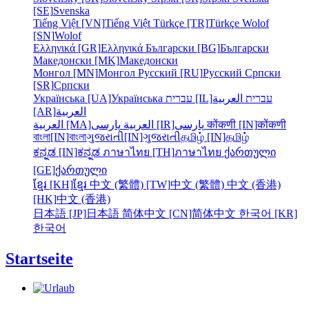
[SE]
Svenska
Tiếng Việt [VN]
Tiếng Việt
Türkçe [TR]
Türkçe
Wolof
[SN]
Wolof
Ελληνικά [GR]
Ελληνικά
Български [BG]
Български
Македонски [MK]
Македонски
Монгол [MN]
Монгол
Русский [RU]
Русский
Српски
[SR]
Српски
Українська [UA]
Українська
עברית [IL]
العربية
עברית
[AR]
العربية
العربية [MA]
العربية
پارسی [IR]
پارسی
कोंकणी [IN]
कोंकणी
বাংলা[IN]
বাংলা
ગુજરાતી[IN]
ગુજરાતી
தமிழ் [IN]
தமிழ்
ಕನ್ನಡ [IN]
ಕನ್ನಡ
ภาษาไทย [TH]
ภาษาไทย
ქართული
[GE]
ქართული
ខ្មែរ [KH]
ខ្មែរ
中文 (繁體) [TW]
中文 (繁體)
中文 (香港)
[HK]
中文 (香港)
日本語 [JP]
日本語
简体中文 [CN]
简体中文
한국어 [KR]
한국어
Startseite