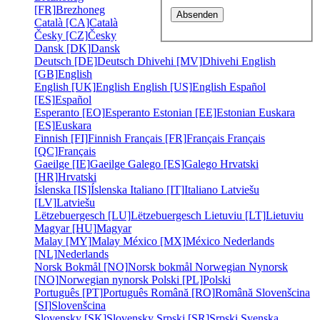
[FR]
Brezhoneg
Català [CA]
Català
Česky [CZ]
Česky
Dansk [DK]
Dansk
Deutsch [DE]
Deutsch
Dhivehi [MV]
Dhivehi
English
[GB]
English
English [UK]
English
English [US]
English
Español
[ES]
Español
Esperanto [EO]
Esperanto
Estonian [EE]
Estonian
Euskara
[ES]
Euskara
Finnish [FI]
Finnish
Français [FR]
Français
Français
[QC]
Français
Gaeilge [IE]
Gaeilge
Galego [ES]
Galego
Hrvatski
[HR]
Hrvatski
Íslenska [IS]
Íslenska
Italiano [IT]
Italiano
Latviešu
[LV]
Latviešu
Lëtzebuergesch [LU]
Lëtzebuergesch
Lietuviu [LT]
Lietuviu
Magyar [HU]
Magyar
Malay [MY]
Malay
México [MX]
México
Nederlands
[NL]
Nederlands
Norsk Bokmål [NO]
Norsk bokmål
Norwegian Nynorsk
[NO]
Norwegian nynorsk
Polski [PL]
Polski
Português [PT]
Português
Română [RO]
Română
Slovenšcina
[SI]
Slovenšcina
Slovensky [SK]
Slovensky
Srpski [SR]
Srpski
Svenska