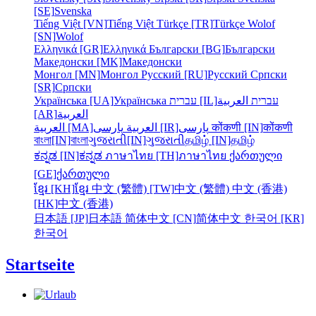
[SE]
Svenska
Tiếng Việt [VN]
Tiếng Việt
Türkçe [TR]
Türkçe
Wolof
[SN]
Wolof
Ελληνικά [GR]
Ελληνικά
Български [BG]
Български
Македонски [MK]
Македонски
Монгол [MN]
Монгол
Русский [RU]
Русский
Српски
[SR]
Српски
Українська [UA]
Українська
עברית [IL]
العربية
עברית
[AR]
العربية
العربية [MA]
العربية
پارسی [IR]
پارسی
कोंकणी [IN]
कोंकणी
বাংলা[IN]
বাংলা
ગુજરાતી[IN]
ગુજરાતી
தமிழ் [IN]
தமிழ்
ಕನ್ನಡ [IN]
ಕನ್ನಡ
ภาษาไทย [TH]
ภาษาไทย
ქართული
[GE]
ქართული
ខ្មែរ [KH]
ខ្មែរ
中文 (繁體) [TW]
中文 (繁體)
中文 (香港)
[HK]
中文 (香港)
日本語 [JP]
日本語
简体中文 [CN]
简体中文
한국어 [KR]
한국어
Startseite