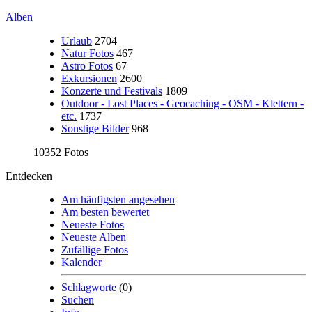
Alben
Urlaub
2704
Natur Fotos
467
Astro Fotos
67
Exkursionen
2600
Konzerte und Festivals
1809
Outdoor - Lost Places - Geocaching - OSM - Klettern -
etc.
1737
Sonstige Bilder
968
10352 Fotos
Entdecken
Am häufigsten angesehen
Am besten bewertet
Neueste Fotos
Neueste Alben
Zufällige Fotos
Kalender
Schlagworte
(0)
Suchen