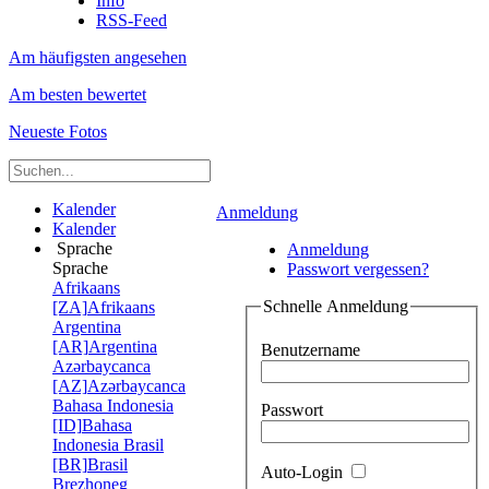
Info
RSS-Feed
Am häufigsten angesehen
Am besten bewertet
Neueste Fotos
Kalender
Anmeldung
Kalender
Sprache
Anmeldung
Sprache
Passwort vergessen?
Afrikaans
Schnelle Anmeldung
[ZA]
Afrikaans
Argentina
[AR]
Argentina
Benutzername
Azərbaycanca
[AZ]
Azərbaycanca
Bahasa Indonesia
Passwort
[ID]
Bahasa
Indonesia
Brasil
[BR]
Brasil
Auto-Login
Brezhoneg