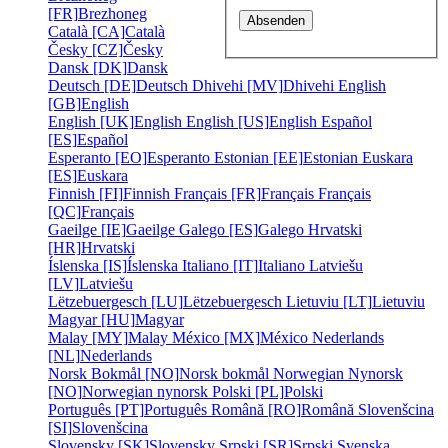
[FR]
Brezhoneg
Català [CA]
Català
Česky [CZ]
Česky
Dansk [DK]
Dansk
Deutsch [DE]
Deutsch
Dhivehi [MV]
Dhivehi
English
[GB]
English
English [UK]
English
English [US]
English
Español
[ES]
Español
Esperanto [EO]
Esperanto
Estonian [EE]
Estonian
Euskara
[ES]
Euskara
Finnish [FI]
Finnish
Français [FR]
Français
Français
[QC]
Français
Gaeilge [IE]
Gaeilge
Galego [ES]
Galego
Hrvatski
[HR]
Hrvatski
Íslenska [IS]
Íslenska
Italiano [IT]
Italiano
Latviešu
[LV]
Latviešu
Lëtzebuergesch [LU]
Lëtzebuergesch
Lietuviu [LT]
Lietuviu
Magyar [HU]
Magyar
Malay [MY]
Malay
México [MX]
México
Nederlands
[NL]
Nederlands
Norsk Bokmål [NO]
Norsk bokmål
Norwegian Nynorsk
[NO]
Norwegian nynorsk
Polski [PL]
Polski
Português [PT]
Português
Română [RO]
Română
Slovenšcina
[SI]
Slovenšcina
Slovensky [SK]
Slovensky
Srpski [SR]
Srpski
Svenska