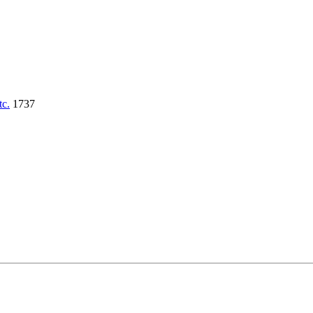
tc.
1737