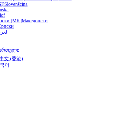
SI]
Slovenšcina
nska
lof
нски [MK]
Македонски
Српски
العرب
ართული
中文 (香港)
국어