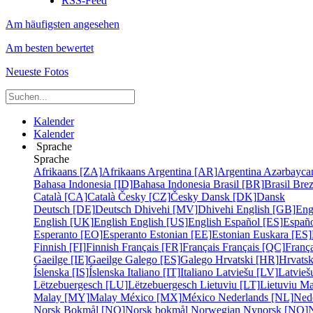
RSS-Feed
Am häufigsten angesehen
Am besten bewertet
Neueste Fotos
Kalender
Kalender
Sprache
Sprache
Afrikaans [ZA]
Afrikaans
Argentina [AR]
Argentina
Azərbayca
Bahasa Indonesia [ID]
Bahasa Indonesia
Brasil [BR]
Brasil
Bre
Català [CA]
Català
Česky [CZ]
Česky
Dansk [DK]
Dansk
Deutsch [DE]
Deutsch
Dhivehi [MV]
Dhivehi
English [GB]
Eng
English [UK]
English
English [US]
English
Español [ES]
Españ
Esperanto [EO]
Esperanto
Estonian [EE]
Estonian
Euskara [ES]
Finnish [FI]
Finnish
Français [FR]
Français
Français [QC]
França
Gaeilge [IE]
Gaeilge
Galego [ES]
Galego
Hrvatski [HR]
Hrvatsk
Íslenska [IS]
Íslenska
Italiano [IT]
Italiano
Latviešu [LV]
Latvieš
Lëtzebuergesch [LU]
Lëtzebuergesch
Lietuviu [LT]
Lietuviu
Ma
Malay [MY]
Malay
México [MX]
México
Nederlands [NL]
Ned
Norsk Bokmål [NO]
Norsk bokmål
Norwegian Nynorsk [NO]