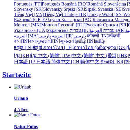
Português [PT]
Português
Română [RO]
Română
Slovenšcina [
Slovensky [SK]
Slovensky
Srpski [SR]
Srpski
Svenska [SE]
Sve
Tiếng Việt [VN]
Tiếng Việt
Türkçe [TR]
Türkçe
Wolof [SN]
Wo
Ελληνικά [GR]
Ελληνικά
Български [BG]
Български
Македо
Монгол [MN]
Монгол
Русский [RU]
Русский
Српски [SR]
Українська [UA]
Українська
עברית [IL]
עברית
العربية [AR]
ية
العربية [MA]
العربية
پارسی [IR]
پارسی
कोंकणी [IN]
कोंकणी
বাংলা[IN]
বাংলা
ગુજરાતી[IN]
ગુજરાતી
தமிழ் [IN]
தமிழ்
ಕನ್ನಡ [IN]
ಕನ್ನಡ
ภาษาไทย [TH]
ภาษาไทย
ქართული [GE]
ქ
ខ្មែរ [KH]
ខ្មែរ
中文 (繁體) [TW]
中文 (繁體)
中文 (香港) [HK]
日本語 [JP]
日本語
简体中文 [CN]
简体中文
한국어 [KR]
한
Startseite
Urlaub
4 Alben
Natur Fotos