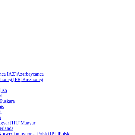
nca [AZ]
Azərbaycanca
zhoneg [FR]
Brezhoneg
lish
ol
Euskara
is
i
u
gyar [HU]
Magyar
erlands
Norwegian nynorsk
Polski [PL]
Polski