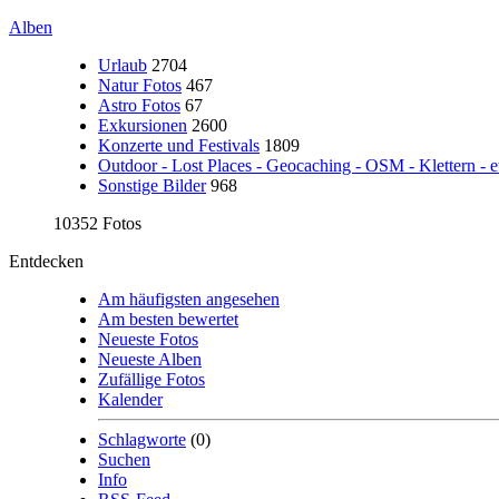
Alben
Urlaub
2704
Natur Fotos
467
Astro Fotos
67
Exkursionen
2600
Konzerte und Festivals
1809
Outdoor - Lost Places - Geocaching - OSM - Klettern - e
Sonstige Bilder
968
10352 Fotos
Entdecken
Am häufigsten angesehen
Am besten bewertet
Neueste Fotos
Neueste Alben
Zufällige Fotos
Kalender
Schlagworte
(0)
Suchen
Info