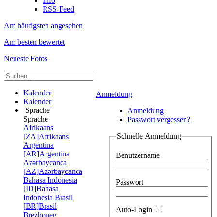
Info
RSS-Feed
Am häufigsten angesehen
Am besten bewertet
Neueste Fotos
Kalender
Anmeldung
Kalender
Sprache
Anmeldung
Sprache
Passwort vergessen?
Afrikaans
Schnelle Anmeldung
[ZA]
Afrikaans
Argentina
[AR]
Argentina
Benutzername
Azərbaycanca
[AZ]
Azərbaycanca
Bahasa Indonesia
Passwort
[ID]
Bahasa
Indonesia
Brasil
[BR]
Brasil
Auto-Login
Brezhoneg