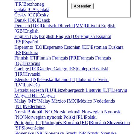
[FR]
Brezhoneg
Català [CA]
Català
Česky [CZ]
Česky
Dansk [DK]
Dansk
Deutsch [DE]
Deutsch
Dhivehi [MV]
Dhivehi
English
[GB]
English
English [UK]
English
English [US]
English
Español
[ES]
Español
Esperanto [EO]
Esperanto
Estonian [EE]
Estonian
Euskara
[ES]
Euskara
Finnish [FI]
Finnish
Français [FR]
Français
Français
[QC]
Français
Gaeilge [IE]
Gaeilge
Galego [ES]
Galego
Hrvatski
[HR]
Hrvatski
Íslenska [IS]
Íslenska
Italiano [IT]
Italiano
Latviešu
[LV]
Latviešu
Lëtzebuergesch [LU]
Lëtzebuergesch
Lietuviu [LT]
Lietuviu
Magyar [HU]
Magyar
Malay [MY]
Malay
México [MX]
México
Nederlands
[NL]
Nederlands
Norsk Bokmål [NO]
Norsk bokmål
Norwegian Nynorsk
[NO]
Norwegian nynorsk
Polski [PL]
Polski
Português [PT]
Português
Română [RO]
Română
Slovenšcina
[SI]
Slovenšcina
Slovensky [SK]
Slovensky
Srpski [SR]
Srpski
Svenska