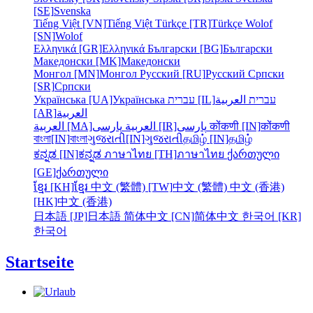
[SE]
Svenska
Tiếng Việt [VN]
Tiếng Việt
Türkçe [TR]
Türkçe
Wolof
[SN]
Wolof
Ελληνικά [GR]
Ελληνικά
Български [BG]
Български
Македонски [MK]
Македонски
Монгол [MN]
Монгол
Русский [RU]
Русский
Српски
[SR]
Српски
Українська [UA]
Українська
עברית [IL]
العربية
עברית
[AR]
العربية
العربية [MA]
العربية
پارسی [IR]
پارسی
कोंकणी [IN]
कोंकणी
বাংলা[IN]
বাংলা
ગુજરાતી[IN]
ગુજરાતી
தமிழ் [IN]
தமிழ்
ಕನ್ನಡ [IN]
ಕನ್ನಡ
ภาษาไทย [TH]
ภาษาไทย
ქართული
[GE]
ქართული
ខ្មែរ [KH]
ខ្មែរ
中文 (繁體) [TW]
中文 (繁體)
中文 (香港)
[HK]
中文 (香港)
日本語 [JP]
日本語
简体中文 [CN]
简体中文
한국어 [KR]
한국어
Startseite