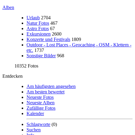
Alben
Urlaub
2704
Natur Fotos
467
Astro Fotos
67
Exkursionen
2600
Konzerte und Festivals
1809
Outdoor - Lost Places - Geocaching - OSM - Klettern -
etc.
1737
Sonstige Bilder
968
10352 Fotos
Entdecken
Am häufigsten angesehen
Am besten bewertet
Neueste Fotos
Neueste Alben
Zufällige Fotos
Kalender
Schlagworte
(0)
Suchen