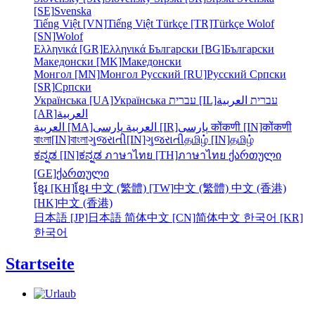
[SE]
Svenska
Tiếng Việt [VN]
Tiếng Việt
Türkçe [TR]
Türkçe
Wolof
[SN]
Wolof
Ελληνικά [GR]
Ελληνικά
Български [BG]
Български
Македонски [MK]
Македонски
Монгол [MN]
Монгол
Русский [RU]
Русский
Српски
[SR]
Српски
Українська [UA]
Українська
עברית [IL]
العربية
עברית
[AR]
العربية
العربية [MA]
العربية
پارسی [IR]
پارسی
कोंकणी [IN]
कोंकणी
বাংলা[IN]
বাংলা
ગુજરાતી[IN]
ગુજરાતી
தமிழ் [IN]
தமிழ்
ಕನ್ನಡ [IN]
ಕನ್ನಡ
ภาษาไทย [TH]
ภาษาไทย
ქართული
[GE]
ქართული
ខ្មែរ [KH]
ខ្មែរ
中文 (繁體) [TW]
中文 (繁體)
中文 (香港)
[HK]
中文 (香港)
日本語 [JP]
日本語
简体中文 [CN]
简体中文
한국어 [KR]
한국어
Startseite