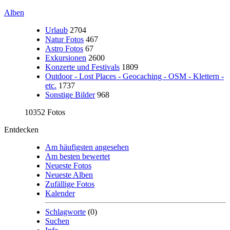
Alben
Urlaub
2704
Natur Fotos
467
Astro Fotos
67
Exkursionen
2600
Konzerte und Festivals
1809
Outdoor - Lost Places - Geocaching - OSM - Klettern -
etc.
1737
Sonstige Bilder
968
10352 Fotos
Entdecken
Am häufigsten angesehen
Am besten bewertet
Neueste Fotos
Neueste Alben
Zufällige Fotos
Kalender
Schlagworte
(0)
Suchen