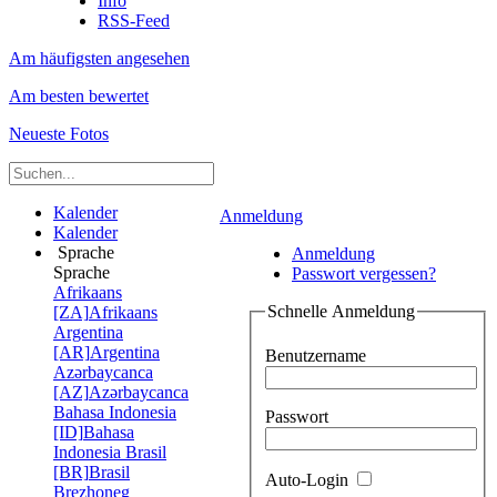
Info
RSS-Feed
Am häufigsten angesehen
Am besten bewertet
Neueste Fotos
Kalender
Anmeldung
Kalender
Sprache
Anmeldung
Sprache
Passwort vergessen?
Afrikaans
Schnelle Anmeldung
[ZA]
Afrikaans
Argentina
[AR]
Argentina
Benutzername
Azərbaycanca
[AZ]
Azərbaycanca
Bahasa Indonesia
Passwort
[ID]
Bahasa
Indonesia
Brasil
[BR]
Brasil
Auto-Login
Brezhoneg