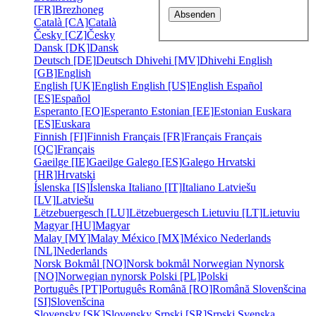
[FR]
Brezhoneg
Català [CA]
Català
Česky [CZ]
Česky
Dansk [DK]
Dansk
Deutsch [DE]
Deutsch
Dhivehi [MV]
Dhivehi
English
[GB]
English
English [UK]
English
English [US]
English
Español
[ES]
Español
Esperanto [EO]
Esperanto
Estonian [EE]
Estonian
Euskara
[ES]
Euskara
Finnish [FI]
Finnish
Français [FR]
Français
Français
[QC]
Français
Gaeilge [IE]
Gaeilge
Galego [ES]
Galego
Hrvatski
[HR]
Hrvatski
Íslenska [IS]
Íslenska
Italiano [IT]
Italiano
Latviešu
[LV]
Latviešu
Lëtzebuergesch [LU]
Lëtzebuergesch
Lietuviu [LT]
Lietuviu
Magyar [HU]
Magyar
Malay [MY]
Malay
México [MX]
México
Nederlands
[NL]
Nederlands
Norsk Bokmål [NO]
Norsk bokmål
Norwegian Nynorsk
[NO]
Norwegian nynorsk
Polski [PL]
Polski
Português [PT]
Português
Română [RO]
Română
Slovenšcina
[SI]
Slovenšcina
Slovensky [SK]
Slovensky
Srpski [SR]
Srpski
Svenska