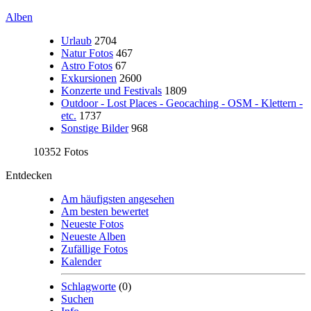
Alben
Urlaub
2704
Natur Fotos
467
Astro Fotos
67
Exkursionen
2600
Konzerte und Festivals
1809
Outdoor - Lost Places - Geocaching - OSM - Klettern -
etc.
1737
Sonstige Bilder
968
10352 Fotos
Entdecken
Am häufigsten angesehen
Am besten bewertet
Neueste Fotos
Neueste Alben
Zufällige Fotos
Kalender
Schlagworte
(0)
Suchen