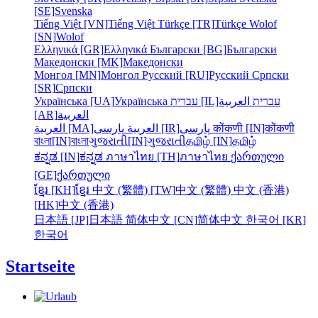
[SE]
Svenska
Tiếng Việt [VN]
Tiếng Việt
Türkçe [TR]
Türkçe
Wolof
[SN]
Wolof
Ελληνικά [GR]
Ελληνικά
Български [BG]
Български
Македонски [MK]
Македонски
Монгол [MN]
Монгол
Русский [RU]
Русский
Српски
[SR]
Српски
Українська [UA]
Українська
עברית [IL]
العربية
עברית
[AR]
العربية
العربية [MA]
العربية
پارسی [IR]
پارسی
कोंकणी [IN]
कोंकणी
বাংলা[IN]
বাংলা
ગુજરાતી[IN]
ગુજરાતી
தமிழ் [IN]
தமிழ்
ಕನ್ನಡ [IN]
ಕನ್ನಡ
ภาษาไทย [TH]
ภาษาไทย
ქართული
[GE]
ქართული
ខ្មែរ [KH]
ខ្មែរ
中文 (繁體) [TW]
中文 (繁體)
中文 (香港)
[HK]
中文 (香港)
日本語 [JP]
日本語
简体中文 [CN]
简体中文
한국어 [KR]
한국어
Startseite