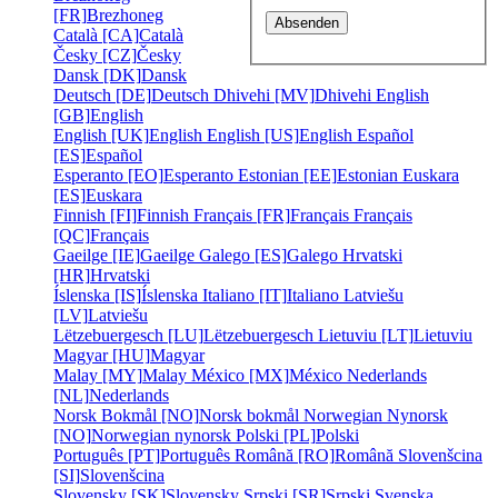
[FR]
Brezhoneg
Català [CA]
Català
Česky [CZ]
Česky
Dansk [DK]
Dansk
Deutsch [DE]
Deutsch
Dhivehi [MV]
Dhivehi
English
[GB]
English
English [UK]
English
English [US]
English
Español
[ES]
Español
Esperanto [EO]
Esperanto
Estonian [EE]
Estonian
Euskara
[ES]
Euskara
Finnish [FI]
Finnish
Français [FR]
Français
Français
[QC]
Français
Gaeilge [IE]
Gaeilge
Galego [ES]
Galego
Hrvatski
[HR]
Hrvatski
Íslenska [IS]
Íslenska
Italiano [IT]
Italiano
Latviešu
[LV]
Latviešu
Lëtzebuergesch [LU]
Lëtzebuergesch
Lietuviu [LT]
Lietuviu
Magyar [HU]
Magyar
Malay [MY]
Malay
México [MX]
México
Nederlands
[NL]
Nederlands
Norsk Bokmål [NO]
Norsk bokmål
Norwegian Nynorsk
[NO]
Norwegian nynorsk
Polski [PL]
Polski
Português [PT]
Português
Română [RO]
Română
Slovenšcina
[SI]
Slovenšcina
Slovensky [SK]
Slovensky
Srpski [SR]
Srpski
Svenska