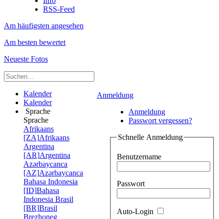
Info
RSS-Feed
Am häufigsten angesehen
Am besten bewertet
Neueste Fotos
Kalender
Anmeldung
Kalender
Sprache
Anmeldung
Sprache
Passwort vergessen?
Afrikaans
Schnelle Anmeldung
[ZA]
Afrikaans
Argentina
[AR]
Argentina
Benutzername
Azərbaycanca
[AZ]
Azərbaycanca
Bahasa Indonesia
Passwort
[ID]
Bahasa
Indonesia
Brasil
[BR]
Brasil
Auto-Login
Brezhoneg