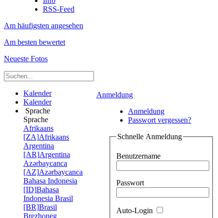
Info
RSS-Feed
Am häufigsten angesehen
Am besten bewertet
Neueste Fotos
Kalender
Anmeldung
Kalender
Sprache
Anmeldung
Sprache
Passwort vergessen?
Afrikaans
Schnelle Anmeldung
[ZA]
Afrikaans
Argentina
[AR]
Argentina
Benutzername
Azərbaycanca
[AZ]
Azərbaycanca
Bahasa Indonesia
Passwort
[ID]
Bahasa
Indonesia
Brasil
[BR]
Brasil
Auto-Login
Brezhoneg