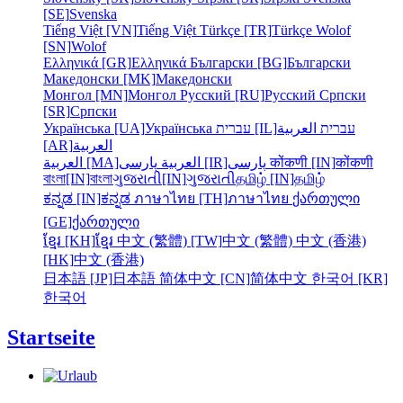
[SE]
Svenska
Tiếng Việt [VN]
Tiếng Việt
Türkçe [TR]
Türkçe
Wolof
[SN]
Wolof
Ελληνικά [GR]
Ελληνικά
Български [BG]
Български
Македонски [MK]
Македонски
Монгол [MN]
Монгол
Русский [RU]
Русский
Српски
[SR]
Српски
Українська [UA]
Українська
עברית [IL]
العربية
עברית
[AR]
العربية
العربية [MA]
العربية
پارسی [IR]
پارسی
कोंकणी [IN]
कोंकणी
বাংলা[IN]
বাংলা
ગુજરાતી[IN]
ગુજરાતી
தமிழ் [IN]
தமிழ்
ಕನ್ನಡ [IN]
ಕನ್ನಡ
ภาษาไทย [TH]
ภาษาไทย
ქართული
[GE]
ქართული
ខ្មែរ [KH]
ខ្មែរ
中文 (繁體) [TW]
中文 (繁體)
中文 (香港)
[HK]
中文 (香港)
日本語 [JP]
日本語
简体中文 [CN]
简体中文
한국어 [KR]
한국어
Startseite