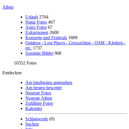
Alben
Urlaub
2704
Natur Fotos
467
Astro Fotos
67
Exkursionen
2600
Konzerte und Festivals
1809
Outdoor - Lost Places - Geocaching - OSM - Klettern -
etc.
1737
Sonstige Bilder
968
10352 Fotos
Entdecken
Am häufigsten angesehen
Am besten bewertet
Neueste Fotos
Neueste Alben
Zufällige Fotos
Kalender
Schlagworte
(0)
Suchen