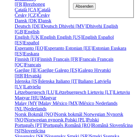
[FR]
Brezhoneg
Català [CA]
Català
Česky [CZ]
Česky
Dansk [DK]
Dansk
Deutsch [DE]
Deutsch
Dhivehi [MV]
Dhivehi
English
[GB]
English
English [UK]
English
English [US]
English
Español
[ES]
Español
Esperanto [EO]
Esperanto
Estonian [EE]
Estonian
Euskara
[ES]
Euskara
Finnish [FI]
Finnish
Français [FR]
Français
Français
[QC]
Français
Gaeilge [IE]
Gaeilge
Galego [ES]
Galego
Hrvatski
[HR]
Hrvatski
Íslenska [IS]
Íslenska
Italiano [IT]
Italiano
Latviešu
[LV]
Latviešu
Lëtzebuergesch [LU]
Lëtzebuergesch
Lietuviu [LT]
Lietuviu
Magyar [HU]
Magyar
Malay [MY]
Malay
México [MX]
México
Nederlands
[NL]
Nederlands
Norsk Bokmål [NO]
Norsk bokmål
Norwegian Nynorsk
[NO]
Norwegian nynorsk
Polski [PL]
Polski
Português [PT]
Português
Română [RO]
Română
Slovenšcina
[SI]
Slovenšcina
Slovensky [SK]
Slovensky
Srpski [SR]
Srpski
Svenska