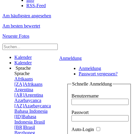
Info
RSS-Feed
Am häufigsten angesehen
Am besten bewertet
Neueste Fotos
Kalender
Anmeldung
Kalender
Sprache
Anmeldung
Sprache
Passwort vergessen?
Afrikaans
Schnelle Anmeldung
[ZA]
Afrikaans
Argentina
[AR]
Argentina
Benutzername
Azərbaycanca
[AZ]
Azərbaycanca
Bahasa Indonesia
Passwort
[ID]
Bahasa
Indonesia
Brasil
[BR]
Brasil
Auto-Login
Brezhoneg