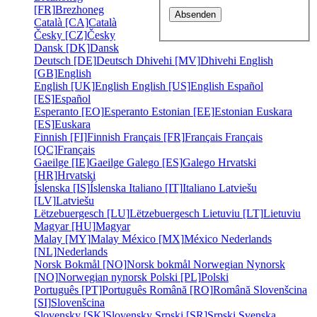
[FR]
Brezhoneg
Català [CA]
Català
Česky [CZ]
Česky
Dansk [DK]
Dansk
Deutsch [DE]
Deutsch
Dhivehi [MV]
Dhivehi
English
[GB]
English
English [UK]
English
English [US]
English
Español
[ES]
Español
Esperanto [EO]
Esperanto
Estonian [EE]
Estonian
Euskara
[ES]
Euskara
Finnish [FI]
Finnish
Français [FR]
Français
Français
[QC]
Français
Gaeilge [IE]
Gaeilge
Galego [ES]
Galego
Hrvatski
[HR]
Hrvatski
Íslenska [IS]
Íslenska
Italiano [IT]
Italiano
Latviešu
[LV]
Latviešu
Lëtzebuergesch [LU]
Lëtzebuergesch
Lietuviu [LT]
Lietuviu
Magyar [HU]
Magyar
Malay [MY]
Malay
México [MX]
México
Nederlands
[NL]
Nederlands
Norsk Bokmål [NO]
Norsk bokmål
Norwegian Nynorsk
[NO]
Norwegian nynorsk
Polski [PL]
Polski
Português [PT]
Português
Română [RO]
Română
Slovenšcina
[SI]
Slovenšcina
Slovensky [SK]
Slovensky
Srpski [SR]
Srpski
Svenska