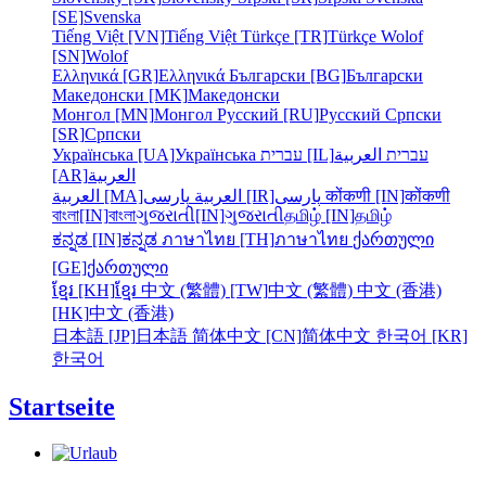
[SE]
Svenska
Tiếng Việt [VN]
Tiếng Việt
Türkçe [TR]
Türkçe
Wolof
[SN]
Wolof
Ελληνικά [GR]
Ελληνικά
Български [BG]
Български
Македонски [MK]
Македонски
Монгол [MN]
Монгол
Русский [RU]
Русский
Српски
[SR]
Српски
Українська [UA]
Українська
עברית [IL]
العربية
עברית
[AR]
العربية
العربية [MA]
العربية
پارسی [IR]
پارسی
कोंकणी [IN]
कोंकणी
বাংলা[IN]
বাংলা
ગુજરાતી[IN]
ગુજરાતી
தமிழ் [IN]
தமிழ்
ಕನ್ನಡ [IN]
ಕನ್ನಡ
ภาษาไทย [TH]
ภาษาไทย
ქართული
[GE]
ქართული
ខ្មែរ [KH]
ខ្មែរ
中文 (繁體) [TW]
中文 (繁體)
中文 (香港)
[HK]
中文 (香港)
日本語 [JP]
日本語
简体中文 [CN]
简体中文
한국어 [KR]
한국어
Startseite