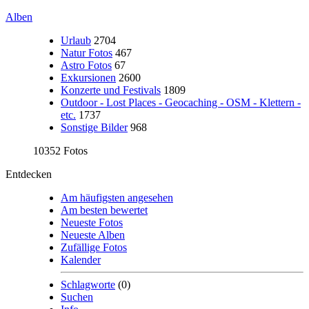
Alben
Urlaub
2704
Natur Fotos
467
Astro Fotos
67
Exkursionen
2600
Konzerte und Festivals
1809
Outdoor - Lost Places - Geocaching - OSM - Klettern -
etc.
1737
Sonstige Bilder
968
10352 Fotos
Entdecken
Am häufigsten angesehen
Am besten bewertet
Neueste Fotos
Neueste Alben
Zufällige Fotos
Kalender
Schlagworte
(0)
Suchen