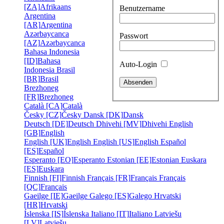
[ZA]
Afrikaans
Benutzername
Argentina
[AR]
Argentina
Azərbaycanca
Passwort
[AZ]
Azərbaycanca
Bahasa Indonesia
[ID]
Bahasa
Auto-Login
Indonesia
Brasil
[BR]
Brasil
Brezhoneg
[FR]
Brezhoneg
Català [CA]
Català
Česky [CZ]
Česky
Dansk [DK]
Dansk
Deutsch [DE]
Deutsch
Dhivehi [MV]
Dhivehi
English
[GB]
English
English [UK]
English
English [US]
English
Español
[ES]
Español
Esperanto [EO]
Esperanto
Estonian [EE]
Estonian
Euskara
[ES]
Euskara
Finnish [FI]
Finnish
Français [FR]
Français
Français
[QC]
Français
Gaeilge [IE]
Gaeilge
Galego [ES]
Galego
Hrvatski
[HR]
Hrvatski
Íslenska [IS]
Íslenska
Italiano [IT]
Italiano
Latviešu
[LV]
Latviešu