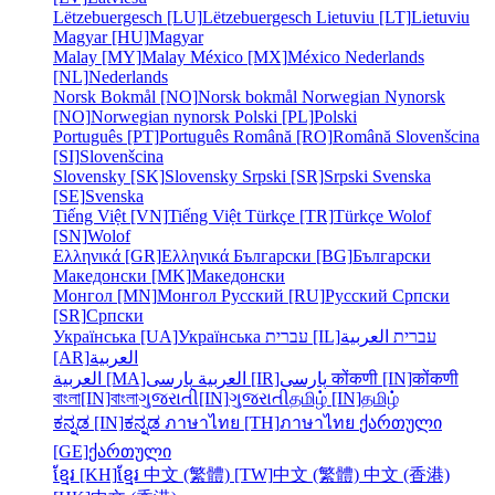
Lëtzebuergesch [LU]
Lëtzebuergesch
Lietuviu [LT]
Lietuviu
Magyar [HU]
Magyar
Malay [MY]
Malay
México [MX]
México
Nederlands
[NL]
Nederlands
Norsk Bokmål [NO]
Norsk bokmål
Norwegian Nynorsk
[NO]
Norwegian nynorsk
Polski [PL]
Polski
Português [PT]
Português
Română [RO]
Română
Slovenšcina
[SI]
Slovenšcina
Slovensky [SK]
Slovensky
Srpski [SR]
Srpski
Svenska
[SE]
Svenska
Tiếng Việt [VN]
Tiếng Việt
Türkçe [TR]
Türkçe
Wolof
[SN]
Wolof
Ελληνικά [GR]
Ελληνικά
Български [BG]
Български
Македонски [MK]
Македонски
Монгол [MN]
Монгол
Русский [RU]
Русский
Српски
[SR]
Српски
Українська [UA]
Українська
עברית [IL]
العربية
עברית
[AR]
العربية
العربية [MA]
العربية
پارسی [IR]
پارسی
कोंकणी [IN]
कोंकणी
বাংলা[IN]
বাংলা
ગુજરાતી[IN]
ગુજરાતી
தமிழ் [IN]
தமிழ்
ಕನ್ನಡ [IN]
ಕನ್ನಡ
ภาษาไทย [TH]
ภาษาไทย
ქართული
[GE]
ქართული
ខ្មែរ [KH]
ខ្មែរ
中文 (繁體) [TW]
中文 (繁體)
中文 (香港)