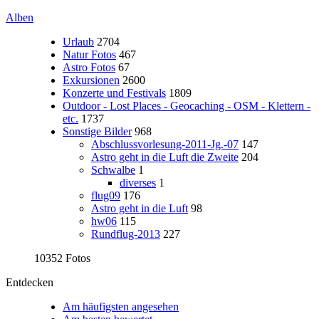
Alben
Urlaub
2704
Natur Fotos
467
Astro Fotos
67
Exkursionen
2600
Konzerte und Festivals
1809
Outdoor - Lost Places - Geocaching - OSM - Klettern -
etc.
1737
Sonstige Bilder
968
Abschlussvorlesung-2011-Jg.-07
147
Astro geht in die Luft die Zweite
204
Schwalbe
1
diverses
1
flug09
176
Astro geht in die Luft
98
hw06
115
Rundflug-2013
227
10352 Fotos
Entdecken
Am häufigsten angesehen