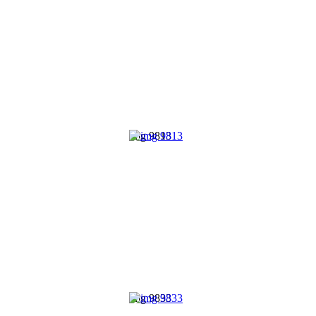
img 9813
img 9833