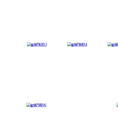
img 9783
img 9784
img 9
img 9796