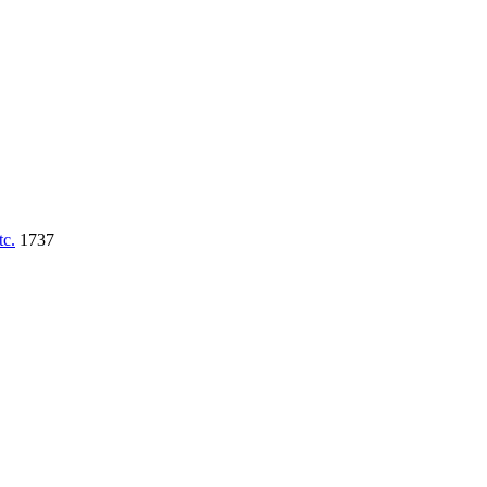
tc.
1737