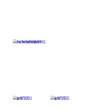
zwischenablage01
img 9793
img 9795