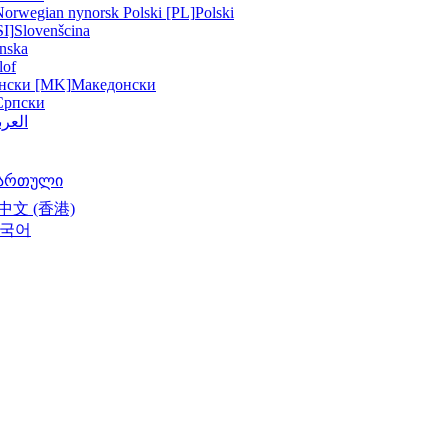
Norwegian nynorsk
Polski [PL]
Polski
SI]
Slovenšcina
nska
lof
нски [MK]
Македонски
Српски
العرب
ართული
中文 (香港)
국어