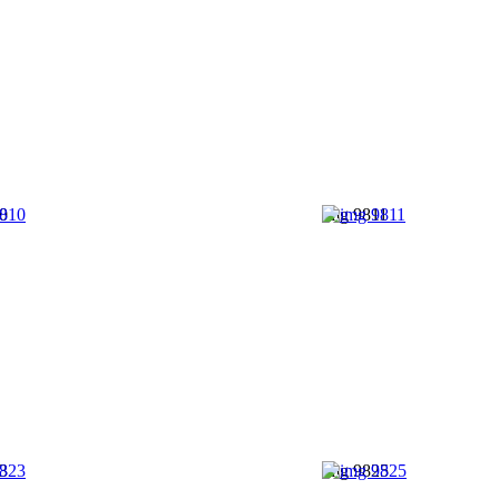
0
img 9811
3
img 9825