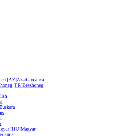
nca [AZ]
Azərbaycanca
zhoneg [FR]
Brezhoneg
lish
ol
Euskara
is
i
u
gyar [HU]
Magyar
erlands