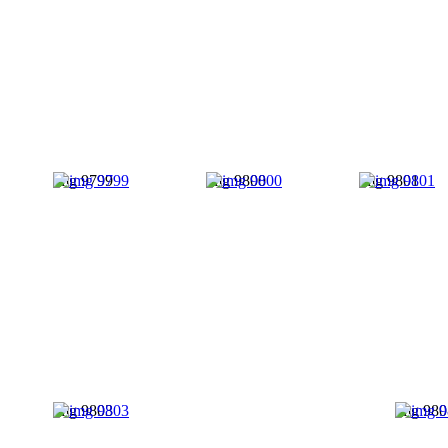
img 9799
img 9800
img 9801
img 9803
img 980