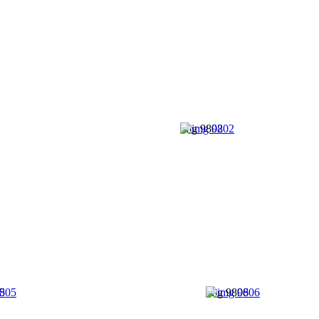
img 9802
5
img 9806