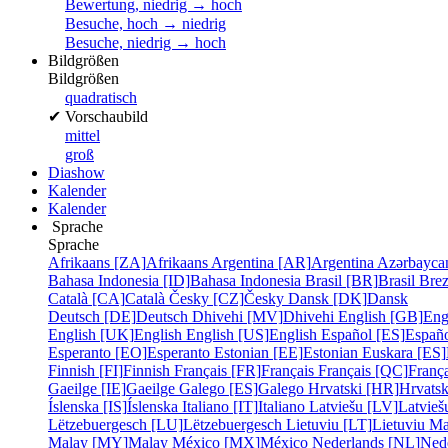
Bewertung, niedrig → hoch
Besuche, hoch → niedrig
Besuche, niedrig → hoch
Bildgrößen
Bildgrößen
quadratisch
✔
Vorschaubild
mittel
groß
Diashow
Kalender
Kalender
Sprache
Sprache
Afrikaans [ZA]
Afrikaans
Argentina [AR]
Argentina
Azərbayca
Bahasa Indonesia [ID]
Bahasa Indonesia
Brasil [BR]
Brasil
Bre
Català [CA]
Català
Česky [CZ]
Česky
Dansk [DK]
Dansk
Deutsch [DE]
Deutsch
Dhivehi [MV]
Dhivehi
English [GB]
Eng
English [UK]
English
English [US]
English
Español [ES]
Españ
Esperanto [EO]
Esperanto
Estonian [EE]
Estonian
Euskara [ES]
Finnish [FI]
Finnish
Français [FR]
Français
Français [QC]
França
Gaeilge [IE]
Gaeilge
Galego [ES]
Galego
Hrvatski [HR]
Hrvatsk
Íslenska [IS]
Íslenska
Italiano [IT]
Italiano
Latviešu [LV]
Latvieš
Lëtzebuergesch [LU]
Lëtzebuergesch
Lietuviu [LT]
Lietuviu
Ma
Malay [MY]
Malay
México [MX]
México
Nederlands [NL]
Ned