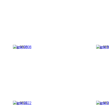
img 9808
img 981
img 9822
img 982