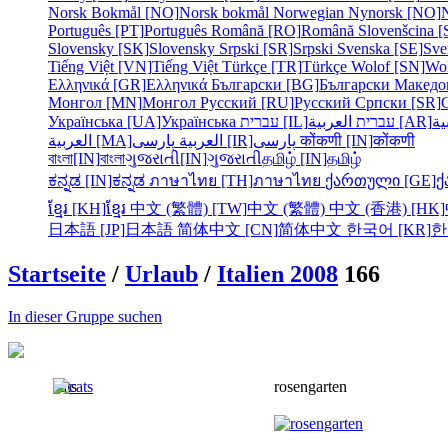
Norsk Bokmål [NO]
Norsk bokmål
Norwegian Nynorsk [NO]
Português [PT]
Português
Română [RO]
Română
Slovenšcina [
Slovensky [SK]
Slovensky
Srpski [SR]
Srpski
Svenska [SE]
Sve
Tiếng Việt [VN]
Tiếng Việt
Türkçe [TR]
Türkçe
Wolof [SN]
Wo
Ελληνικά [GR]
Ελληνικά
Български [BG]
Български
Македо
Монгол [MN]
Монгол
Русский [RU]
Русский
Српски [SR]
Українська [UA]
Українська
עברית [IL]
עברית
العربية [AR]
ية
العربية [MA]
العربية
پارسی [IR]
پارسی
कोंकणी [IN]
कोंकणी
বাংলা[IN]
বাংলা
ગુજરાતી[IN]
ગુજરાતી
தமிழ் [IN]
தமிழ்
ಕನ್ನಡ [IN]
ಕನ್ನಡ
ภาษาไทย [TH]
ภาษาไทย
ქართული [GE]
ქ
ខ្មែរ [KH]
ខ្មែរ
中文 (繁體) [TW]
中文 (繁體)
中文 (香港) [HK]
日本語 [JP]
日本語
简体中文 [CN]
简体中文
한국어 [KR]
한
Startseite
/
Urlaub
/
Italien 2008
166
In dieser Gruppe suchen
cats
rosengarten