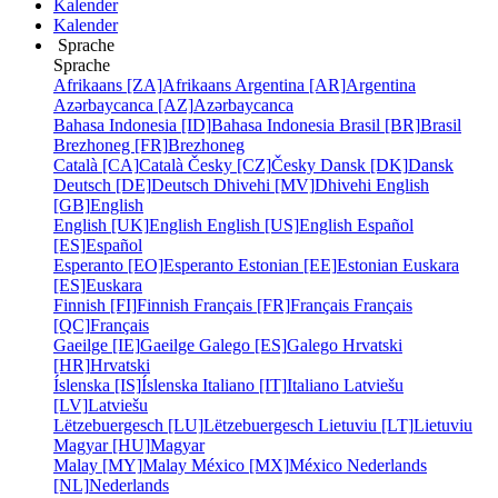
Kalender
Kalender
Sprache
Sprache
Afrikaans [ZA]
Afrikaans
Argentina [AR]
Argentina
Azərbaycanca [AZ]
Azərbaycanca
Bahasa Indonesia [ID]
Bahasa Indonesia
Brasil [BR]
Brasil
Brezhoneg [FR]
Brezhoneg
Català [CA]
Català
Česky [CZ]
Česky
Dansk [DK]
Dansk
Deutsch [DE]
Deutsch
Dhivehi [MV]
Dhivehi
English
[GB]
English
English [UK]
English
English [US]
English
Español
[ES]
Español
Esperanto [EO]
Esperanto
Estonian [EE]
Estonian
Euskara
[ES]
Euskara
Finnish [FI]
Finnish
Français [FR]
Français
Français
[QC]
Français
Gaeilge [IE]
Gaeilge
Galego [ES]
Galego
Hrvatski
[HR]
Hrvatski
Íslenska [IS]
Íslenska
Italiano [IT]
Italiano
Latviešu
[LV]
Latviešu
Lëtzebuergesch [LU]
Lëtzebuergesch
Lietuviu [LT]
Lietuviu
Magyar [HU]
Magyar
Malay [MY]
Malay
México [MX]
México
Nederlands
[NL]
Nederlands