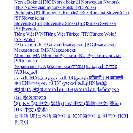
Norsk Bokmål [NO]
Norsk bokmål
Norwegian Nynorsk
[NO]
Norwegian nynorsk
Polski [PL]
Polski
Português [PT]
Português
Română [RO]
Română
Slovenšcina
[SI]
Slovenšcina
Slovensky [SK]
Slovensky
Srpski [SR]
Srpski
Svenska
[SE]
Svenska
Tiếng Việt [VN]
Tiếng Việt
Türkçe [TR]
Türkçe
Wolof
[SN]
Wolof
Ελληνικά [GR]
Ελληνικά
Български [BG]
Български
Македонски [MK]
Македонски
Монгол [MN]
Монгол
Русский [RU]
Русский
Српски
[SR]
Српски
Українська [UA]
Українська
עברית [IL]
العربية
עברית
[AR]
العربية
العربية [MA]
العربية
پارسی [IR]
پارسی
कोंकणी [IN]
कोंकणी
বাংলা[IN]
বাংলা
ગુજરાતી[IN]
ગુજરાતી
தமிழ் [IN]
தமிழ்
ಕನ್ನಡ [IN]
ಕನ್ನಡ
ภาษาไทย [TH]
ภาษาไทย
ქართული
[GE]
ქართული
ខ្មែរ [KH]
ខ្មែរ
中文 (繁體) [TW]
中文 (繁體)
中文 (香港)
[HK]
中文 (香港)
日本語 [JP]
日本語
简体中文 [CN]
简体中文
한국어 [KR]
한국어