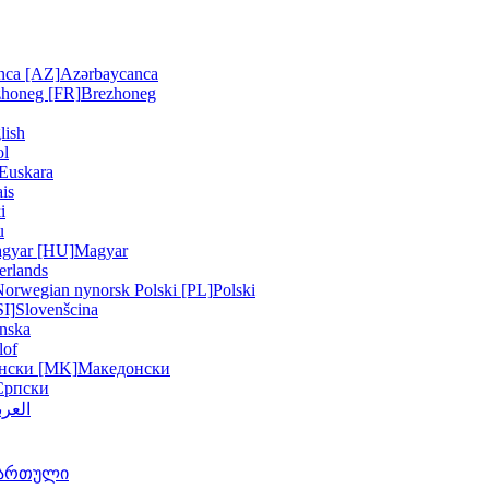
nca [AZ]
Azərbaycanca
zhoneg [FR]
Brezhoneg
lish
ol
Euskara
is
i
u
gyar [HU]
Magyar
erlands
Norwegian nynorsk
Polski [PL]
Polski
SI]
Slovenšcina
nska
lof
нски [MK]
Македонски
Српски
العرب
ართული