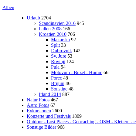
Alben
Urlaub
2704
Scandinavien 2016
945
Italien 2008
166
Kroatien 2010
706
Makarska
92
Split
33
Dubrovnik
142
Sv. Jure
53
Rovinji
124
Pula
54
Motovum - Buzet - Humm
66
Porec
48
Brijuni
46
Sonstige
48
Irland 2014
887
Natur Fotos
467
Astro Fotos
67
Exkursionen
2600
Konzerte und Festivals
1809
Outdoor - Lost Places - Geocaching - OSM - Klettern - e
Sonstige Bilder
968