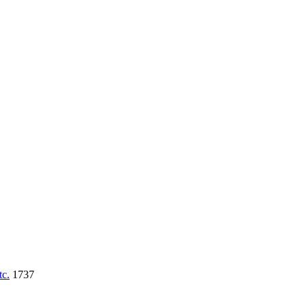
tc.
1737