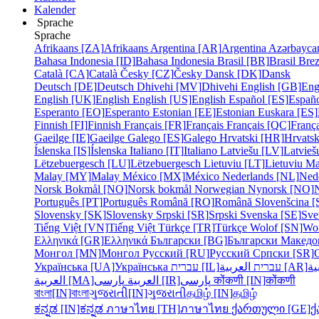
Kalender
Sprache
Sprache
Afrikaans [ZA]
Afrikaans
Argentina [AR]
Argentina
Azərbayca
Bahasa Indonesia [ID]
Bahasa Indonesia
Brasil [BR]
Brasil
Bre
Català [CA]
Català
Česky [CZ]
Česky
Dansk [DK]
Dansk
Deutsch [DE]
Deutsch
Dhivehi [MV]
Dhivehi
English [GB]
Eng
English [UK]
English
English [US]
English
Español [ES]
Españ
Esperanto [EO]
Esperanto
Estonian [EE]
Estonian
Euskara [ES]
Finnish [FI]
Finnish
Français [FR]
Français
Français [QC]
França
Gaeilge [IE]
Gaeilge
Galego [ES]
Galego
Hrvatski [HR]
Hrvatsk
Íslenska [IS]
Íslenska
Italiano [IT]
Italiano
Latviešu [LV]
Latvieš
Lëtzebuergesch [LU]
Lëtzebuergesch
Lietuviu [LT]
Lietuviu
Ma
Malay [MY]
Malay
México [MX]
México
Nederlands [NL]
Ned
Norsk Bokmål [NO]
Norsk bokmål
Norwegian Nynorsk [NO]
Português [PT]
Português
Română [RO]
Română
Slovenšcina [
Slovensky [SK]
Slovensky
Srpski [SR]
Srpski
Svenska [SE]
Sve
Tiếng Việt [VN]
Tiếng Việt
Türkçe [TR]
Türkçe
Wolof [SN]
Wo
Ελληνικά [GR]
Ελληνικά
Български [BG]
Български
Македо
Монгол [MN]
Монгол
Русский [RU]
Русский
Српски [SR]
Українська [UA]
Українська
עברית [IL]
עברית
العربية [AR]
ية
العربية [MA]
العربية
پارسی [IR]
پارسی
कोंकणी [IN]
कोंकणी
বাংলা[IN]
বাংলা
ગુજરાતી[IN]
ગુજરાતી
தமிழ் [IN]
தமிழ்
ಕನ್ನಡ [IN]
ಕನ್ನಡ
ภาษาไทย [TH]
ภาษาไทย
ქართული [GE]
ქ