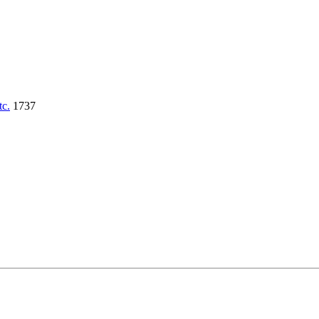
tc.
1737