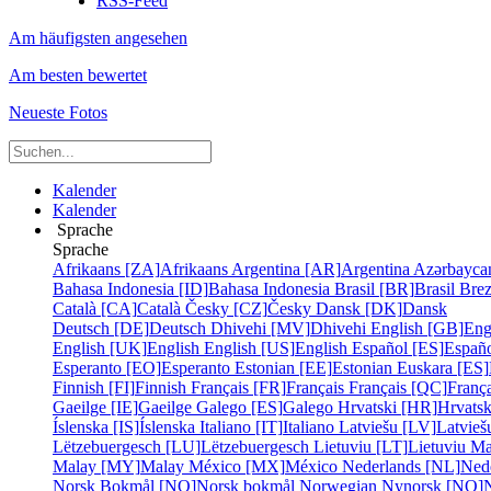
RSS-Feed
Am häufigsten angesehen
Am besten bewertet
Neueste Fotos
Kalender
Kalender
Sprache
Sprache
Afrikaans [ZA]
Afrikaans
Argentina [AR]
Argentina
Azərbayca
Bahasa Indonesia [ID]
Bahasa Indonesia
Brasil [BR]
Brasil
Bre
Català [CA]
Català
Česky [CZ]
Česky
Dansk [DK]
Dansk
Deutsch [DE]
Deutsch
Dhivehi [MV]
Dhivehi
English [GB]
Eng
English [UK]
English
English [US]
English
Español [ES]
Españ
Esperanto [EO]
Esperanto
Estonian [EE]
Estonian
Euskara [ES]
Finnish [FI]
Finnish
Français [FR]
Français
Français [QC]
França
Gaeilge [IE]
Gaeilge
Galego [ES]
Galego
Hrvatski [HR]
Hrvatsk
Íslenska [IS]
Íslenska
Italiano [IT]
Italiano
Latviešu [LV]
Latvieš
Lëtzebuergesch [LU]
Lëtzebuergesch
Lietuviu [LT]
Lietuviu
Ma
Malay [MY]
Malay
México [MX]
México
Nederlands [NL]
Ned
Norsk Bokmål [NO]
Norsk bokmål
Norwegian Nynorsk [NO]