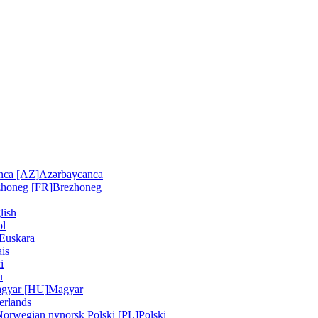
nca [AZ]
Azərbaycanca
zhoneg [FR]
Brezhoneg
lish
ol
Euskara
is
i
u
gyar [HU]
Magyar
erlands
Norwegian nynorsk
Polski [PL]
Polski