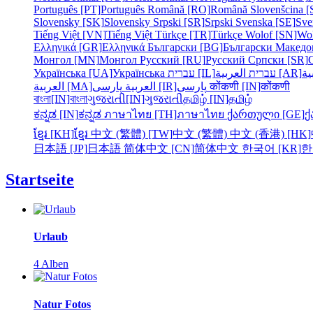
Português [PT]
Português
Română [RO]
Română
Slovenšcina [
Slovensky [SK]
Slovensky
Srpski [SR]
Srpski
Svenska [SE]
Sve
Tiếng Việt [VN]
Tiếng Việt
Türkçe [TR]
Türkçe
Wolof [SN]
Wo
Ελληνικά [GR]
Ελληνικά
Български [BG]
Български
Македо
Монгол [MN]
Монгол
Русский [RU]
Русский
Српски [SR]
Українська [UA]
Українська
עברית [IL]
עברית
العربية [AR]
ية
العربية [MA]
العربية
پارسی [IR]
پارسی
कोंकणी [IN]
कोंकणी
বাংলা[IN]
বাংলা
ગુજરાતી[IN]
ગુજરાતી
தமிழ் [IN]
தமிழ்
ಕನ್ನಡ [IN]
ಕನ್ನಡ
ภาษาไทย [TH]
ภาษาไทย
ქართული [GE]
ქ
ខ្មែរ [KH]
ខ្មែរ
中文 (繁體) [TW]
中文 (繁體)
中文 (香港) [HK]
日本語 [JP]
日本語
简体中文 [CN]
简体中文
한국어 [KR]
한
Startseite
Urlaub
4 Alben
Natur Fotos