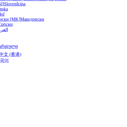
SI]
Slovenšcina
nska
lof
нски [MK]
Македонски
Српски
العرب
ართული
中文 (香港)
국어