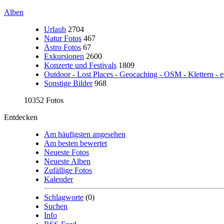
Alben
Urlaub
2704
Natur Fotos
467
Astro Fotos
67
Exkursionen
2600
Konzerte und Festivals
1809
Outdoor - Lost Places - Geocaching - OSM - Klettern - e
Sonstige Bilder
968
10352 Fotos
Entdecken
Am häufigsten angesehen
Am besten bewertet
Neueste Fotos
Neueste Alben
Zufällige Fotos
Kalender
Schlagworte
(0)
Suchen
Info