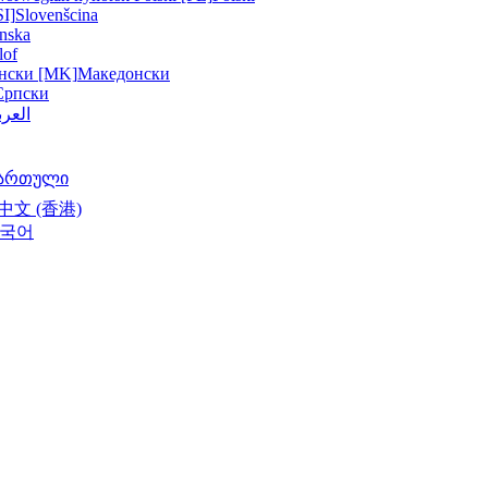
SI]
Slovenšcina
nska
lof
нски [MK]
Македонски
Српски
العرب
ართული
中文 (香港)
국어