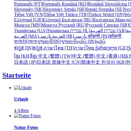
Português [PT]
Português
Română [RO]
Română
Slovenšcina [
Slovensky [SK]
Slovensky
Srpski [SR]
Srpski
Svenska [SE]
Sve
Tiếng Việt [VN]
Tiếng Việt
Türkçe [TR]
Türkçe
Wolof [SN]
Wo
Ελληνικά [GR]
Ελληνικά
Български [BG]
Български
Македо
Монгол [MN]
Монгол
Русский [RU]
Русский
Српски [SR]
Українська [UA]
Українська
עברית [IL]
עברית
العربية [AR]
ية
العربية [MA]
العربية
پارسی [IR]
پارسی
कोंकणी [IN]
कोंकणी
বাংলা[IN]
বাংলা
ગુજરાતી[IN]
ગુજરાતી
தமிழ் [IN]
தமிழ்
ಕನ್ನಡ [IN]
ಕನ್ನಡ
ภาษาไทย [TH]
ภาษาไทย
ქართული [GE]
ქ
ខ្មែរ [KH]
ខ្មែរ
中文 (繁體) [TW]
中文 (繁體)
中文 (香港) [HK]
日本語 [JP]
日本語
简体中文 [CN]
简体中文
한국어 [KR]
한
Startseite
Urlaub
4 Alben
Natur Fotos