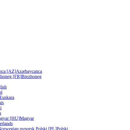
nca [AZ]
Azərbaycanca
zhoneg [FR]
Brezhoneg
lish
ol
Euskara
is
i
u
gyar [HU]
Magyar
erlands
Norwegian nynorsk
Polski [PL]
Polski