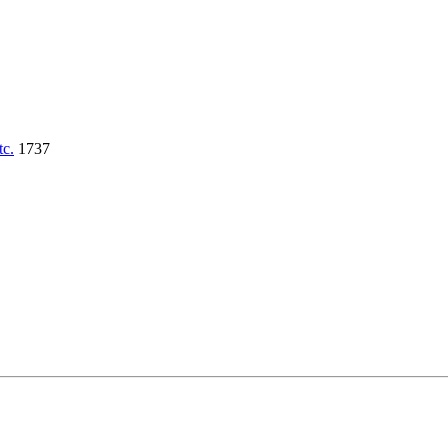
tc.
1737