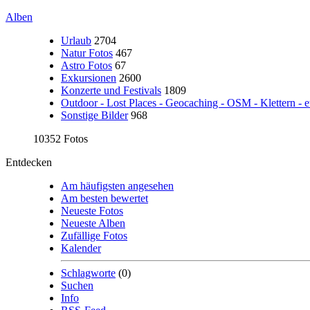
Alben
Urlaub
2704
Natur Fotos
467
Astro Fotos
67
Exkursionen
2600
Konzerte und Festivals
1809
Outdoor - Lost Places - Geocaching - OSM - Klettern - e
Sonstige Bilder
968
10352 Fotos
Entdecken
Am häufigsten angesehen
Am besten bewertet
Neueste Fotos
Neueste Alben
Zufällige Fotos
Kalender
Schlagworte
(0)
Suchen
Info