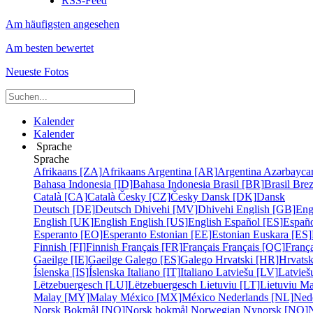
RSS-Feed
Am häufigsten angesehen
Am besten bewertet
Neueste Fotos
Kalender
Kalender
Sprache
Sprache
Afrikaans [ZA]
Afrikaans
Argentina [AR]
Argentina
Azərbayca
Bahasa Indonesia [ID]
Bahasa Indonesia
Brasil [BR]
Brasil
Bre
Català [CA]
Català
Česky [CZ]
Česky
Dansk [DK]
Dansk
Deutsch [DE]
Deutsch
Dhivehi [MV]
Dhivehi
English [GB]
Eng
English [UK]
English
English [US]
English
Español [ES]
Españ
Esperanto [EO]
Esperanto
Estonian [EE]
Estonian
Euskara [ES]
Finnish [FI]
Finnish
Français [FR]
Français
Français [QC]
França
Gaeilge [IE]
Gaeilge
Galego [ES]
Galego
Hrvatski [HR]
Hrvatsk
Íslenska [IS]
Íslenska
Italiano [IT]
Italiano
Latviešu [LV]
Latvieš
Lëtzebuergesch [LU]
Lëtzebuergesch
Lietuviu [LT]
Lietuviu
Ma
Malay [MY]
Malay
México [MX]
México
Nederlands [NL]
Ned
Norsk Bokmål [NO]
Norsk bokmål
Norwegian Nynorsk [NO]