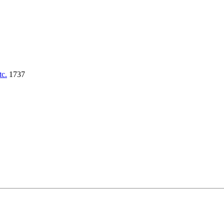
tc.
1737