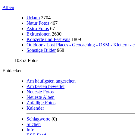
Alben
Urlaub
2704
Natur Fotos
467
Astro Fotos
67
Exkursionen
2600
Konzerte und Festivals
1809
Outdoor - Lost Places - Geocaching - OSM - Klettern - e
Sonstige Bilder
968
10352 Fotos
Entdecken
Am häufigsten angesehen
Am besten bewertet
Neueste Fotos
Neueste Alben
Zufällige Fotos
Kalender
Schlagworte
(0)
Suchen
Info