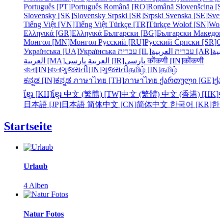
Português [PT]
Português
Română [RO]
Română
Slovenšcina [
Slovensky [SK]
Slovensky
Srpski [SR]
Srpski
Svenska [SE]
Sve
Tiếng Việt [VN]
Tiếng Việt
Türkçe [TR]
Türkçe
Wolof [SN]
Wo
Ελληνικά [GR]
Ελληνικά
Български [BG]
Български
Македо
Монгол [MN]
Монгол
Русский [RU]
Русский
Српски [SR]
Українська [UA]
Українська
עברית [IL]
עברית
العربية [AR]
ية
العربية [MA]
العربية
پارسی [IR]
پارسی
कोंकणी [IN]
कोंकणी
বাংলা[IN]
বাংলা
ગુજરાતી[IN]
ગુજરાતી
தமிழ் [IN]
தமிழ்
ಕನ್ನಡ [IN]
ಕನ್ನಡ
ภาษาไทย [TH]
ภาษาไทย
ქართული [GE]
ქ
ខ្មែរ [KH]
ខ្មែរ
中文 (繁體) [TW]
中文 (繁體)
中文 (香港) [HK]
日本語 [JP]
日本語
简体中文 [CN]
简体中文
한국어 [KR]
한
Startseite
Urlaub
4 Alben
Natur Fotos