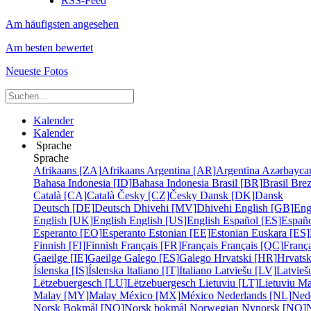
RSS-Feed
Am häufigsten angesehen
Am besten bewertet
Neueste Fotos
Kalender
Kalender
Sprache
Sprache
Afrikaans [ZA]
Afrikaans
Argentina [AR]
Argentina
Azərbayca
Bahasa Indonesia [ID]
Bahasa Indonesia
Brasil [BR]
Brasil
Bre
Català [CA]
Català
Česky [CZ]
Česky
Dansk [DK]
Dansk
Deutsch [DE]
Deutsch
Dhivehi [MV]
Dhivehi
English [GB]
Eng
English [UK]
English
English [US]
English
Español [ES]
Españ
Esperanto [EO]
Esperanto
Estonian [EE]
Estonian
Euskara [ES]
Finnish [FI]
Finnish
Français [FR]
Français
Français [QC]
França
Gaeilge [IE]
Gaeilge
Galego [ES]
Galego
Hrvatski [HR]
Hrvatsk
Íslenska [IS]
Íslenska
Italiano [IT]
Italiano
Latviešu [LV]
Latvieš
Lëtzebuergesch [LU]
Lëtzebuergesch
Lietuviu [LT]
Lietuviu
Ma
Malay [MY]
Malay
México [MX]
México
Nederlands [NL]
Ned
Norsk Bokmål [NO]
Norsk bokmål
Norwegian Nynorsk [NO]