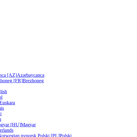
nca [AZ]
Azərbaycanca
zhoneg [FR]
Brezhoneg
lish
ol
Euskara
is
i
u
gyar [HU]
Magyar
erlands
Norwegian nynorsk
Polski [PL]
Polski