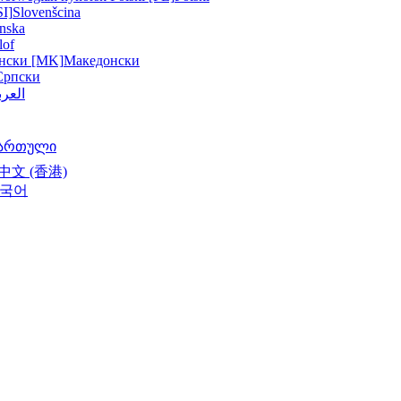
SI]
Slovenšcina
nska
lof
нски [MK]
Македонски
Српски
العرب
ართული
中文 (香港)
국어