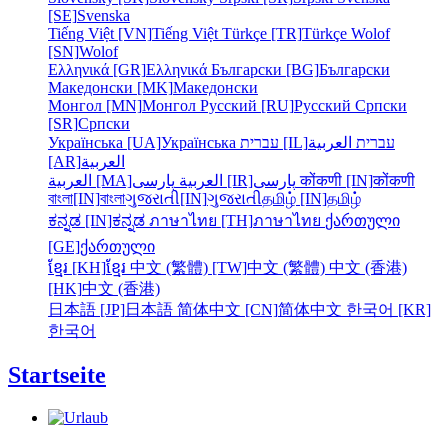
[SE]
Svenska
Tiếng Việt [VN]
Tiếng Việt
Türkçe [TR]
Türkçe
Wolof
[SN]
Wolof
Ελληνικά [GR]
Ελληνικά
Български [BG]
Български
Македонски [MK]
Македонски
Монгол [MN]
Монгол
Русский [RU]
Русский
Српски
[SR]
Српски
Українська [UA]
Українська
עברית [IL]
العربية
עברית
[AR]
العربية
العربية [MA]
العربية
پارسی [IR]
پارسی
कोंकणी [IN]
कोंकणी
বাংলা[IN]
বাংলা
ગુજરાતી[IN]
ગુજરાતી
தமிழ் [IN]
தமிழ்
ಕನ್ನಡ [IN]
ಕನ್ನಡ
ภาษาไทย [TH]
ภาษาไทย
ქართული
[GE]
ქართული
ខ្មែរ [KH]
ខ្មែរ
中文 (繁體) [TW]
中文 (繁體)
中文 (香港)
[HK]
中文 (香港)
日本語 [JP]
日本語
简体中文 [CN]
简体中文
한국어 [KR]
한국어
Startseite