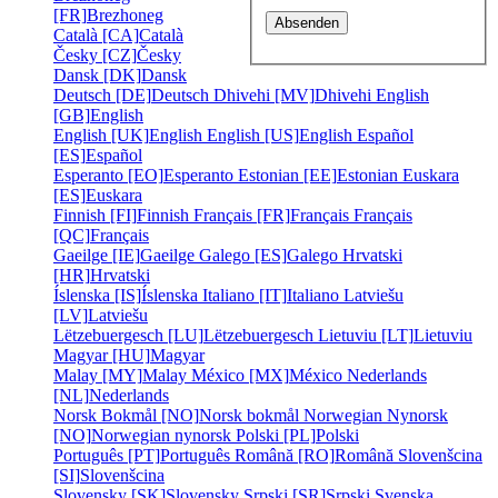
[FR]
Brezhoneg
Català [CA]
Català
Česky [CZ]
Česky
Dansk [DK]
Dansk
Deutsch [DE]
Deutsch
Dhivehi [MV]
Dhivehi
English
[GB]
English
English [UK]
English
English [US]
English
Español
[ES]
Español
Esperanto [EO]
Esperanto
Estonian [EE]
Estonian
Euskara
[ES]
Euskara
Finnish [FI]
Finnish
Français [FR]
Français
Français
[QC]
Français
Gaeilge [IE]
Gaeilge
Galego [ES]
Galego
Hrvatski
[HR]
Hrvatski
Íslenska [IS]
Íslenska
Italiano [IT]
Italiano
Latviešu
[LV]
Latviešu
Lëtzebuergesch [LU]
Lëtzebuergesch
Lietuviu [LT]
Lietuviu
Magyar [HU]
Magyar
Malay [MY]
Malay
México [MX]
México
Nederlands
[NL]
Nederlands
Norsk Bokmål [NO]
Norsk bokmål
Norwegian Nynorsk
[NO]
Norwegian nynorsk
Polski [PL]
Polski
Português [PT]
Português
Română [RO]
Română
Slovenšcina
[SI]
Slovenšcina
Slovensky [SK]
Slovensky
Srpski [SR]
Srpski
Svenska