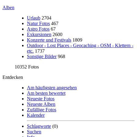
Alben
Urlaub
2704
Natur Fotos
467
Astro Fotos
67
Exkursionen
2600
Konzerte und Festivals
1809
Outdoor - Lost Places - Geocaching - OSM - Klettern -
etc.
1737
Sonstige Bilder
968
10352 Fotos
Entdecken
Am häufigsten angesehen
Am besten bewertet
Neueste Fotos
Neueste Alben
Zufällige Fotos
Kalender
Schlagworte
(0)
Suchen