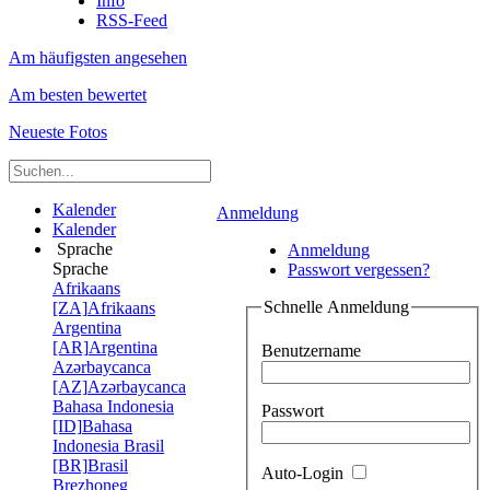
Info
RSS-Feed
Am häufigsten angesehen
Am besten bewertet
Neueste Fotos
Kalender
Anmeldung
Kalender
Sprache
Anmeldung
Sprache
Passwort vergessen?
Afrikaans
Schnelle Anmeldung
[ZA]
Afrikaans
Argentina
[AR]
Argentina
Benutzername
Azərbaycanca
[AZ]
Azərbaycanca
Bahasa Indonesia
Passwort
[ID]
Bahasa
Indonesia
Brasil
[BR]
Brasil
Auto-Login
Brezhoneg