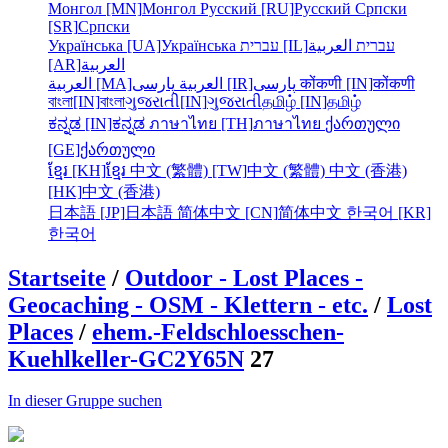
Монгол [MN]
Монгол
Русский [RU]
Русский
Српски
[SR]
Српски
Українська [UA]
Українська
עברית [IL]
العربية
עברית
[AR]
العربية
العربية [MA]
العربية
پارسی [IR]
پارسی
कोंकणी [IN]
कोंकणी
বাংলা[IN]
বাংলা
ગુજરાતી[IN]
ગુજરાતી
தமிழ் [IN]
தமிழ்
ಕನ್ನಡ [IN]
ಕನ್ನಡ
ภาษาไทย [TH]
ภาษาไทย
ქართული
[GE]
ქართული
ខ្មែរ [KH]
ខ្មែរ
中文 (繁體) [TW]
中文 (繁體)
中文 (香港)
[HK]
中文 (香港)
日本語 [JP]
日本語
简体中文 [CN]
简体中文
한국어 [KR]
한국어
Startseite
/
Outdoor - Lost Places -
Geocaching - OSM - Klettern - etc.
/
Lost
Places
/
ehem.-Feldschloesschen-
Kuehlkeller-GC2Y65N
27
In dieser Gruppe suchen