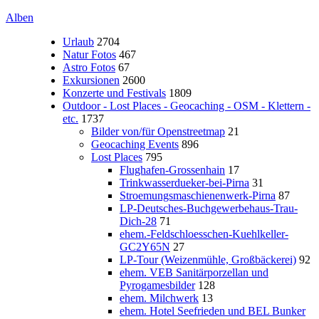
Alben
Urlaub
2704
Natur Fotos
467
Astro Fotos
67
Exkursionen
2600
Konzerte und Festivals
1809
Outdoor - Lost Places - Geocaching - OSM - Klettern -
etc.
1737
Bilder von/für Openstreetmap
21
Geocaching Events
896
Lost Places
795
Flughafen-Grossenhain
17
Trinkwasserdueker-bei-Pirna
31
Stroemungsmaschienenwerk-Pirna
87
LP-Deutsches-Buchgewerbehaus-Trau-
Dich-28
71
ehem.-Feldschloesschen-Kuehlkeller-
GC2Y65N
27
LP-Tour (Weizenmühle, Großbäckerei)
92
ehem. VEB Sanitärporzellan und
Pyrogamesbilder
128
ehem. Milchwerk
13
ehem. Hotel Seefrieden und BEL Bunker