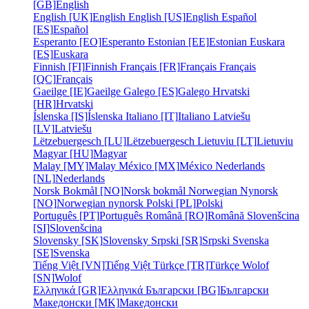
[GB]
English
English [UK]
English
English [US]
English
Español
[ES]
Español
Esperanto [EO]
Esperanto
Estonian [EE]
Estonian
Euskara
[ES]
Euskara
Finnish [FI]
Finnish
Français [FR]
Français
Français
[QC]
Français
Gaeilge [IE]
Gaeilge
Galego [ES]
Galego
Hrvatski
[HR]
Hrvatski
Íslenska [IS]
Íslenska
Italiano [IT]
Italiano
Latviešu
[LV]
Latviešu
Lëtzebuergesch [LU]
Lëtzebuergesch
Lietuviu [LT]
Lietuviu
Magyar [HU]
Magyar
Malay [MY]
Malay
México [MX]
México
Nederlands
[NL]
Nederlands
Norsk Bokmål [NO]
Norsk bokmål
Norwegian Nynorsk
[NO]
Norwegian nynorsk
Polski [PL]
Polski
Português [PT]
Português
Română [RO]
Română
Slovenšcina
[SI]
Slovenšcina
Slovensky [SK]
Slovensky
Srpski [SR]
Srpski
Svenska
[SE]
Svenska
Tiếng Việt [VN]
Tiếng Việt
Türkçe [TR]
Türkçe
Wolof
[SN]
Wolof
Ελληνικά [GR]
Ελληνικά
Български [BG]
Български
Македонски [MK]
Македонски