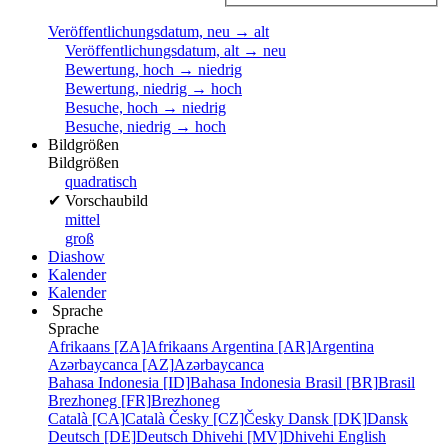
Veröffentlichungsdatum, neu → alt
Veröffentlichungsdatum, alt → neu
Bewertung, hoch → niedrig
Bewertung, niedrig → hoch
Besuche, hoch → niedrig
Besuche, niedrig → hoch
Bildgrößen
Bildgrößen
quadratisch
✔
Vorschaubild
mittel
groß
Diashow
Kalender
Kalender
Sprache
Sprache
Afrikaans [ZA]
Afrikaans
Argentina [AR]
Argentina
Azərbaycanca [AZ]
Azərbaycanca
Bahasa Indonesia [ID]
Bahasa Indonesia
Brasil [BR]
Brasil
Brezhoneg [FR]
Brezhoneg
Català [CA]
Català
Česky [CZ]
Česky
Dansk [DK]
Dansk
Deutsch [DE]
Deutsch
Dhivehi [MV]
Dhivehi
English