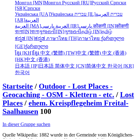
Монгол [MN]
Монгол
Русский [RU]
Русский
Српски
[SR]
Српски
Українська [UA]
Українська
עברית [IL]
العربية
עברית
[AR]
العربية
العربية [MA]
العربية
پارسی [IR]
پارسی
कोंकणी [IN]
कोंकणी
বাংলা[IN]
বাংলা
ગુજરાતી[IN]
ગુજરાતી
தமிழ் [IN]
தமிழ்
ಕನ್ನಡ [IN]
ಕನ್ನಡ
ภาษาไทย [TH]
ภาษาไทย
ქართული
[GE]
ქართული
ខ្មែរ [KH]
ខ្មែរ
中文 (繁體) [TW]
中文 (繁體)
中文 (香港)
[HK]
中文 (香港)
日本語 [JP]
日本語
简体中文 [CN]
简体中文
한국어 [KR]
한국어
Startseite
/
Outdoor - Lost Places -
Geocaching - OSM - Klettern - etc.
/
Lost
Places
/
ehem. Kreispflegeheim Freital-
Saalhausen
100
In dieser Gruppe suchen
Quelle Wikipedia: 1882 wurde in der Gemeinde vom Königlichen-