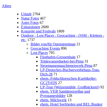
Alben
Urlaub
2704
Natur Fotos
467
Astro Fotos
67
Exkursionen
2600
Konzerte und Festivals
1809
Outdoor - Lost Places - Geocaching - OSM - Klettern -
etc.
1737
Bilder von/für Openstreetmap
21
Geocaching Events
896
Lost Places
795
Flughafen-Grossenhain
17
Trinkwasserdueker-bei-Pirna
31
Stroemungsmaschienenwerk-Pirna
87
LP-Deutsches-Buchgewerbehaus-Trau-
Dich-28
71
ehem.-Feldschloesschen-Kuehlkeller-
GC2Y65N
27
LP-Tour (Weizenmühle, Großbäckerei)
92
ehem. VEB Sanitärporzellan und
Pyrogamesbilder
128
ehem. Milchwerk
13
ehem. Hotel Seefrieden und BEL Bunker