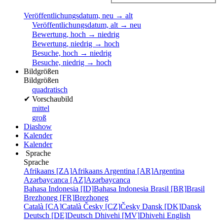
Veröffentlichungsdatum, neu → alt
Veröffentlichungsdatum, alt → neu
Bewertung, hoch → niedrig
Bewertung, niedrig → hoch
Besuche, hoch → niedrig
Besuche, niedrig → hoch
Bildgrößen
Bildgrößen
quadratisch
✔
Vorschaubild
mittel
groß
Diashow
Kalender
Kalender
Sprache
Sprache
Afrikaans [ZA]
Afrikaans
Argentina [AR]
Argentina
Azərbaycanca [AZ]
Azərbaycanca
Bahasa Indonesia [ID]
Bahasa Indonesia
Brasil [BR]
Brasil
Brezhoneg [FR]
Brezhoneg
Català [CA]
Català
Česky [CZ]
Česky
Dansk [DK]
Dansk
Deutsch [DE]
Deutsch
Dhivehi [MV]
Dhivehi
English