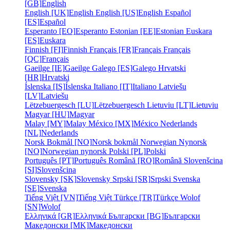
[GB]
English
English [UK]
English
English [US]
English
Español
[ES]
Español
Esperanto [EO]
Esperanto
Estonian [EE]
Estonian
Euskara
[ES]
Euskara
Finnish [FI]
Finnish
Français [FR]
Français
Français
[QC]
Français
Gaeilge [IE]
Gaeilge
Galego [ES]
Galego
Hrvatski
[HR]
Hrvatski
Íslenska [IS]
Íslenska
Italiano [IT]
Italiano
Latviešu
[LV]
Latviešu
Lëtzebuergesch [LU]
Lëtzebuergesch
Lietuviu [LT]
Lietuviu
Magyar [HU]
Magyar
Malay [MY]
Malay
México [MX]
México
Nederlands
[NL]
Nederlands
Norsk Bokmål [NO]
Norsk bokmål
Norwegian Nynorsk
[NO]
Norwegian nynorsk
Polski [PL]
Polski
Português [PT]
Português
Română [RO]
Română
Slovenšcina
[SI]
Slovenšcina
Slovensky [SK]
Slovensky
Srpski [SR]
Srpski
Svenska
[SE]
Svenska
Tiếng Việt [VN]
Tiếng Việt
Türkçe [TR]
Türkçe
Wolof
[SN]
Wolof
Ελληνικά [GR]
Ελληνικά
Български [BG]
Български
Македонски [MK]
Македонски