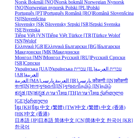
Norsk Bokmål [NO]
Norsk bokmål
Norwegian Nynorsk
[NO]
Norwegian nynorsk
Polski [PL]
Polski
Português [PT]
Português
Română [RO]
Română
Slovenšcina
[SI]
Slovenšcina
Slovensky [SK]
Slovensky
Srpski [SR]
Srpski
Svenska
[SE]
Svenska
Tiếng Việt [VN]
Tiếng Việt
Türkçe [TR]
Türkçe
Wolof
[SN]
Wolof
Ελληνικά [GR]
Ελληνικά
Български [BG]
Български
Македонски [MK]
Македонски
Монгол [MN]
Монгол
Русский [RU]
Русский
Српски
[SR]
Српски
Українська [UA]
Українська
עברית [IL]
العربية
עברית
[AR]
العربية
العربية [MA]
العربية
پارسی [IR]
پارسی
कोंकणी [IN]
कोंकणी
বাংলা[IN]
বাংলা
ગુજરાતી[IN]
ગુજરાતી
தமிழ் [IN]
தமிழ்
ಕನ್ನಡ [IN]
ಕನ್ನಡ
ภาษาไทย [TH]
ภาษาไทย
ქართული
[GE]
ქართული
ខ្មែរ [KH]
ខ្មែរ
中文 (繁體) [TW]
中文 (繁體)
中文 (香港)
[HK]
中文 (香港)
日本語 [JP]
日本語
简体中文 [CN]
简体中文
한국어 [KR]
한국어