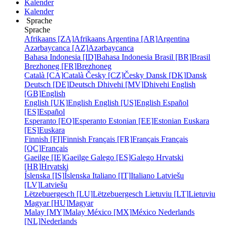
Kalender
Kalender
Sprache
Sprache
Afrikaans [ZA]
Afrikaans
Argentina [AR]
Argentina
Azərbaycanca [AZ]
Azərbaycanca
Bahasa Indonesia [ID]
Bahasa Indonesia
Brasil [BR]
Brasil
Brezhoneg [FR]
Brezhoneg
Català [CA]
Català
Česky [CZ]
Česky
Dansk [DK]
Dansk
Deutsch [DE]
Deutsch
Dhivehi [MV]
Dhivehi
English
[GB]
English
English [UK]
English
English [US]
English
Español
[ES]
Español
Esperanto [EO]
Esperanto
Estonian [EE]
Estonian
Euskara
[ES]
Euskara
Finnish [FI]
Finnish
Français [FR]
Français
Français
[QC]
Français
Gaeilge [IE]
Gaeilge
Galego [ES]
Galego
Hrvatski
[HR]
Hrvatski
Íslenska [IS]
Íslenska
Italiano [IT]
Italiano
Latviešu
[LV]
Latviešu
Lëtzebuergesch [LU]
Lëtzebuergesch
Lietuviu [LT]
Lietuviu
Magyar [HU]
Magyar
Malay [MY]
Malay
México [MX]
México
Nederlands
[NL]
Nederlands