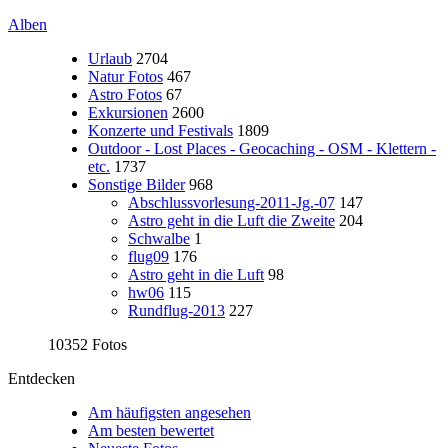
Alben
Urlaub
2704
Natur Fotos
467
Astro Fotos
67
Exkursionen
2600
Konzerte und Festivals
1809
Outdoor - Lost Places - Geocaching - OSM - Klettern -
etc.
1737
Sonstige Bilder
968
Abschlussvorlesung-2011-Jg.-07
147
Astro geht in die Luft die Zweite
204
Schwalbe
1
flug09
176
Astro geht in die Luft
98
hw06
115
Rundflug-2013
227
10352 Fotos
Entdecken
Am häufigsten angesehen
Am besten bewertet