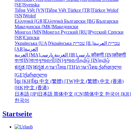
[SE]
Svenska
Tiếng Việt [VN]
Tiếng Việt
Türkçe [TR]
Türkçe
Wolof
[SN]
Wolof
Ελληνικά [GR]
Ελληνικά
Български [BG]
Български
Македонски [MK]
Македонски
Монгол [MN]
Монгол
Русский [RU]
Русский
Српски
[SR]
Српски
Українська [UA]
Українська
עברית [IL]
العربية
עברית
[AR]
العربية
العربية [MA]
العربية
پارسی [IR]
پارسی
कोंकणी [IN]
कोंकणी
বাংলা[IN]
বাংলা
ગુજરાતી[IN]
ગુજરાતી
தமிழ் [IN]
தமிழ்
ಕನ್ನಡ [IN]
ಕನ್ನಡ
ภาษาไทย [TH]
ภาษาไทย
ქართული
[GE]
ქართული
ខ្មែរ [KH]
ខ្មែរ
中文 (繁體) [TW]
中文 (繁體)
中文 (香港)
[HK]
中文 (香港)
日本語 [JP]
日本語
简体中文 [CN]
简体中文
한국어 [KR]
한국어
Startseite