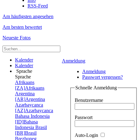
Info
RSS-Feed
Am häufigsten angesehen
Am besten bewertet
Neueste Fotos
Kalender
Anmeldung
Kalender
Sprache
Anmeldung
Sprache
Passwort vergessen?
Afrikaans
Schnelle Anmeldung
[ZA]
Afrikaans
Argentina
[AR]
Argentina
Benutzername
Azərbaycanca
[AZ]
Azərbaycanca
Bahasa Indonesia
Passwort
[ID]
Bahasa
Indonesia
Brasil
[BR]
Brasil
Auto-Login
Brezhoneg