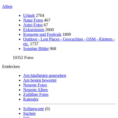
Alben
Urlaub
2704
Natur Fotos
467
Astro Fotos
67
Exkursionen
2600
Konzerte und Festivals
1809
Outdoor - Lost Places - Geocaching - OSM - Klettern -
etc.
1737
Sonstige Bilder
968
10352 Fotos
Entdecken
Am häufigsten angesehen
Am besten bewertet
Neueste Fotos
Neueste Alben
Zufällige Fotos
Kalender
Schlagworte
(0)
Suchen