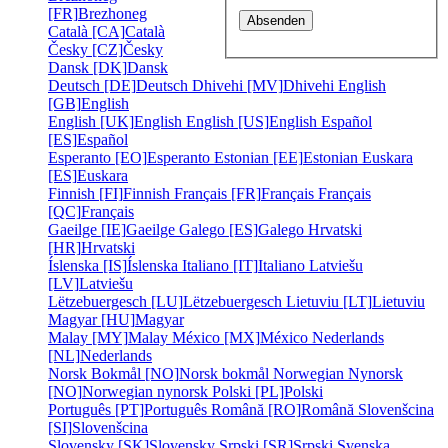
[FR]
Brezhoneg
Català [CA]
Català
Česky [CZ]
Česky
Dansk [DK]
Dansk
Deutsch [DE]
Deutsch
Dhivehi [MV]
Dhivehi
English
[GB]
English
English [UK]
English
English [US]
English
Español
[ES]
Español
Esperanto [EO]
Esperanto
Estonian [EE]
Estonian
Euskara
[ES]
Euskara
Finnish [FI]
Finnish
Français [FR]
Français
Français
[QC]
Français
Gaeilge [IE]
Gaeilge
Galego [ES]
Galego
Hrvatski
[HR]
Hrvatski
Íslenska [IS]
Íslenska
Italiano [IT]
Italiano
Latviešu
[LV]
Latviešu
Lëtzebuergesch [LU]
Lëtzebuergesch
Lietuviu [LT]
Lietuviu
Magyar [HU]
Magyar
Malay [MY]
Malay
México [MX]
México
Nederlands
[NL]
Nederlands
Norsk Bokmål [NO]
Norsk bokmål
Norwegian Nynorsk
[NO]
Norwegian nynorsk
Polski [PL]
Polski
Português [PT]
Português
Română [RO]
Română
Slovenšcina
[SI]
Slovenšcina
Slovensky [SK]
Slovensky
Srpski [SR]
Srpski
Svenska