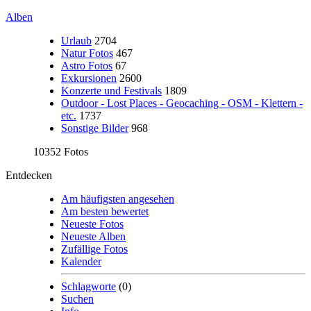
Alben
Urlaub
2704
Natur Fotos
467
Astro Fotos
67
Exkursionen
2600
Konzerte und Festivals
1809
Outdoor - Lost Places - Geocaching - OSM - Klettern -
etc.
1737
Sonstige Bilder
968
10352 Fotos
Entdecken
Am häufigsten angesehen
Am besten bewertet
Neueste Fotos
Neueste Alben
Zufällige Fotos
Kalender
Schlagworte
(0)
Suchen