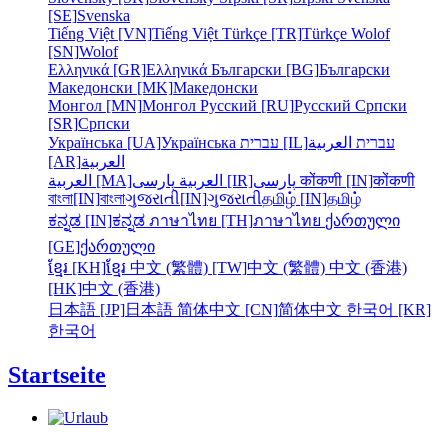
[SE]
Svenska
Tiếng Việt [VN]
Tiếng Việt
Türkçe [TR]
Türkçe
Wolof
[SN]
Wolof
Ελληνικά [GR]
Ελληνικά
Български [BG]
Български
Македонски [MK]
Македонски
Монгол [MN]
Монгол
Русский [RU]
Русский
Српски
[SR]
Српски
Українська [UA]
Українська
עברית [IL]
العربية
עברית
[AR]
العربية
العربية [MA]
العربية
پارسی [IR]
پارسی
कोंकणी [IN]
कोंकणी
বাংলা[IN]
বাংলা
ગુજરાતી[IN]
ગુજરાતી
தமிழ் [IN]
தமிழ்
ಕನ್ನಡ [IN]
ಕನ್ನಡ
ภาษาไทย [TH]
ภาษาไทย
ქართული
[GE]
ქართული
ខ្មែរ [KH]
ខ្មែរ
中文 (繁體) [TW]
中文 (繁體)
中文 (香港)
[HK]
中文 (香港)
日本語 [JP]
日本語
简体中文 [CN]
简体中文
한국어 [KR]
한국어
Startseite