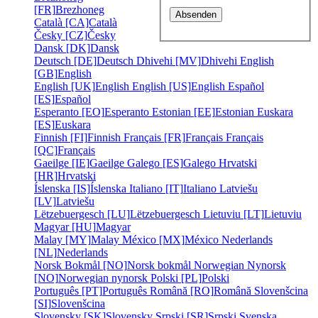
[FR]
Brezhoneg
Català [CA]
Català
Česky [CZ]
Česky
Dansk [DK]
Dansk
Deutsch [DE]
Deutsch
Dhivehi [MV]
Dhivehi
English
[GB]
English
English [UK]
English
English [US]
English
Español
[ES]
Español
Esperanto [EO]
Esperanto
Estonian [EE]
Estonian
Euskara
[ES]
Euskara
Finnish [FI]
Finnish
Français [FR]
Français
Français
[QC]
Français
Gaeilge [IE]
Gaeilge
Galego [ES]
Galego
Hrvatski
[HR]
Hrvatski
Íslenska [IS]
Íslenska
Italiano [IT]
Italiano
Latviešu
[LV]
Latviešu
Lëtzebuergesch [LU]
Lëtzebuergesch
Lietuviu [LT]
Lietuviu
Magyar [HU]
Magyar
Malay [MY]
Malay
México [MX]
México
Nederlands
[NL]
Nederlands
Norsk Bokmål [NO]
Norsk bokmål
Norwegian Nynorsk
[NO]
Norwegian nynorsk
Polski [PL]
Polski
Português [PT]
Português
Română [RO]
Română
Slovenšcina
[SI]
Slovenšcina
Slovensky [SK]
Slovensky
Srpski [SR]
Srpski
Svenska