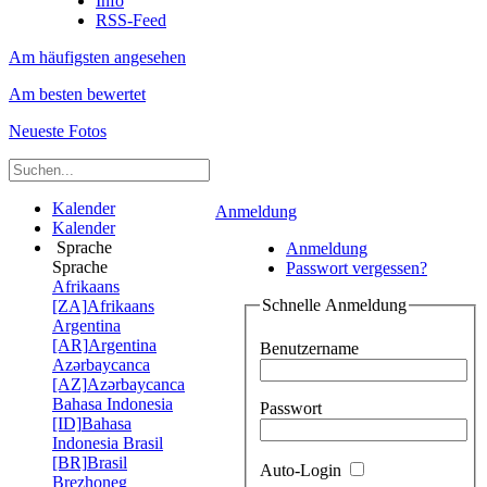
Info
RSS-Feed
Am häufigsten angesehen
Am besten bewertet
Neueste Fotos
Kalender
Anmeldung
Kalender
Sprache
Anmeldung
Sprache
Passwort vergessen?
Afrikaans
Schnelle Anmeldung
[ZA]
Afrikaans
Argentina
[AR]
Argentina
Benutzername
Azərbaycanca
[AZ]
Azərbaycanca
Bahasa Indonesia
Passwort
[ID]
Bahasa
Indonesia
Brasil
[BR]
Brasil
Auto-Login
Brezhoneg