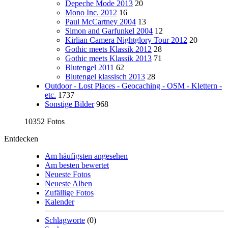
Depeche Mode 2013
20
Mono Inc. 2012
16
Paul McCartney 2004
13
Simon and Garfunkel 2004
12
Kirlian Camera Nightglory Tour 2012
20
Gothic meets Klassik 2012
28
Gothic meets Klassik 2013
71
Blutengel 2011
62
Blutengel klassisch 2013
28
Outdoor - Lost Places - Geocaching - OSM - Klettern -
etc.
1737
Sonstige Bilder
968
10352 Fotos
Entdecken
Am häufigsten angesehen
Am besten bewertet
Neueste Fotos
Neueste Alben
Zufällige Fotos
Kalender
Schlagworte
(0)