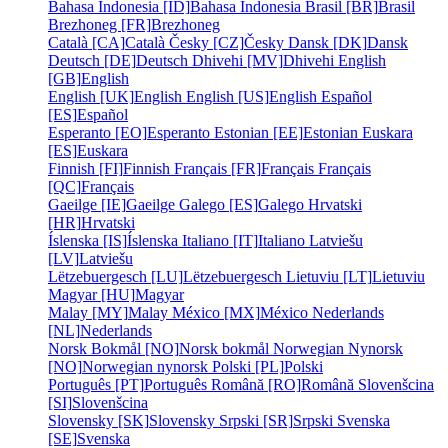
Bahasa Indonesia [ID]
Bahasa Indonesia
Brasil [BR]
Brasil
Brezhoneg [FR]
Brezhoneg
Català [CA]
Català
Česky [CZ]
Česky
Dansk [DK]
Dansk
Deutsch [DE]
Deutsch
Dhivehi [MV]
Dhivehi
English
[GB]
English
English [UK]
English
English [US]
English
Español
[ES]
Español
Esperanto [EO]
Esperanto
Estonian [EE]
Estonian
Euskara
[ES]
Euskara
Finnish [FI]
Finnish
Français [FR]
Français
Français
[QC]
Français
Gaeilge [IE]
Gaeilge
Galego [ES]
Galego
Hrvatski
[HR]
Hrvatski
Íslenska [IS]
Íslenska
Italiano [IT]
Italiano
Latviešu
[LV]
Latviešu
Lëtzebuergesch [LU]
Lëtzebuergesch
Lietuviu [LT]
Lietuviu
Magyar [HU]
Magyar
Malay [MY]
Malay
México [MX]
México
Nederlands
[NL]
Nederlands
Norsk Bokmål [NO]
Norsk bokmål
Norwegian Nynorsk
[NO]
Norwegian nynorsk
Polski [PL]
Polski
Português [PT]
Português
Română [RO]
Română
Slovenšcina
[SI]
Slovenšcina
Slovensky [SK]
Slovensky
Srpski [SR]
Srpski
Svenska
[SE]
Svenska