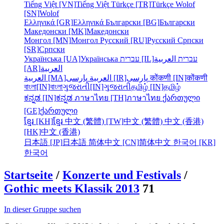
Tiếng Việt [VN]
Tiếng Việt
Türkçe [TR]
Türkçe
Wolof
[SN]
Wolof
Ελληνικά [GR]
Ελληνικά
Български [BG]
Български
Македонски [MK]
Македонски
Монгол [MN]
Монгол
Русский [RU]
Русский
Српски
[SR]
Српски
Українська [UA]
Українська
עברית [IL]
العربية
עברית
[AR]
العربية
العربية [MA]
العربية
پارسی [IR]
پارسی
कोंकणी [IN]
कोंकणी
বাংলা[IN]
বাংলা
ગુજરાતી[IN]
ગુજરાતી
தமிழ் [IN]
தமிழ்
ಕನ್ನಡ [IN]
ಕನ್ನಡ
ภาษาไทย [TH]
ภาษาไทย
ქართული
[GE]
ქართული
ខ្មែរ [KH]
ខ្មែរ
中文 (繁體) [TW]
中文 (繁體)
中文 (香港)
[HK]
中文 (香港)
日本語 [JP]
日本語
简体中文 [CN]
简体中文
한국어 [KR]
한국어
Startseite
/
Konzerte und Festivals
/
Gothic meets Klassik 2013
71
In dieser Gruppe suchen