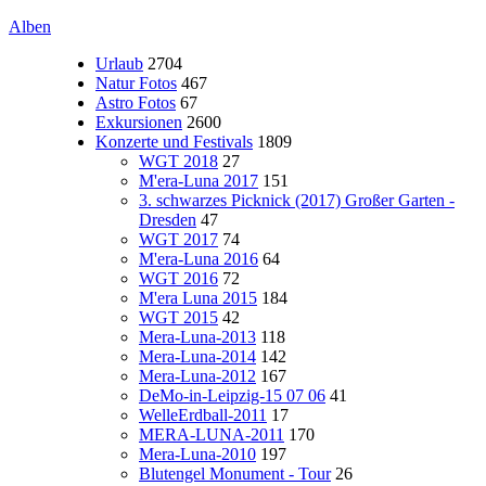
Alben
Urlaub
2704
Natur Fotos
467
Astro Fotos
67
Exkursionen
2600
Konzerte und Festivals
1809
WGT 2018
27
M'era-Luna 2017
151
3. schwarzes Picknick (2017) Großer Garten -
Dresden
47
WGT 2017
74
M'era-Luna 2016
64
WGT 2016
72
M'era Luna 2015
184
WGT 2015
42
Mera-Luna-2013
118
Mera-Luna-2014
142
Mera-Luna-2012
167
DeMo-in-Leipzig-15 07 06
41
WelleErdball-2011
17
MERA-LUNA-2011
170
Mera-Luna-2010
197
Blutengel Monument - Tour
26